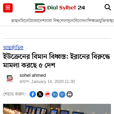
নগর পরিকল্পনা
জাতীয়
আন্তর্জাতিক
মুক্তমত
প্রচ্ছদ
সিলেট
সারাদেশ
সারা বিশ্ব
খেলাধুলা
বিনোদন
শিক্ষা
প্রযুক্তি
স্বাস্থ্
সিলেট
রাজনীতি
প্রবাস
মানবসেবা
সুনামগঞ্জ
YOUTUBE
আন্তর্জাতিক
ইউক্রেনের বিমান বিধ্বস্ত: ইরানের বিরুদ্ধে
হবিগঞ্জ
FACEBOOK
মামলা করছে ৫ দেশ
মৌলভীবাজার
TERMS & CONDITIONS
sohel ahmed
প্রকাশ: January 14, 2020 11:30
EDITOR & PUBLISHER : SOHEL AHMED
শেয়ার করুন:
অ+
অ-
ডায়ালসিলেট যাত্রা
CONTACT US