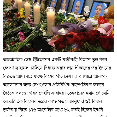
সম্পাদকীয় কলাম
ABOUT US
DIAL SYLHET
আন্তর্জাতিক ডেস্ক:ইউক্রেনের একটি যাত্রীবাহী বিমানে ভুল করে
ক্ষেপণাস্ত্র হামলা চালিয়ে বিধ্বস্ত করার দায় স্বীকারের পর ইরানের
বিরুদ্ধে আদালতে যাচ্ছে বিশ্বের পাঁচ দেশ। এ ব্যাপারে আলাপ-
আলোচনার জন্য দেশগুলোর প্রতিনিধিরা বৃহস্পতিবার লন্ডনে
বৈঠকে বসছে। খবর ডেইলি সাবাহর। তেহরানের ইমাম খোমেনি
আন্তর্জাতিক বিমানবন্দরের কাছে গত ৮ জানুয়ারি ওই বিমান
দুর্ঘটনায় নিহত ১৭৬ আরোহীর মধ্যে ৮২ জনই ছিলেন ইরানি