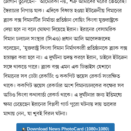
স্লোগান তুলেছেন- ‘আমেরিকা নয়, শত্রু আমাদের ঘরের ভেতরেই।
স্বৈরাচার নিপাত যাক। এদিকে বিধ্বস্ত হওয়া ইউক্রেনীয় বিমানের
ব্ল্যাক বক্স বিমানটির নির্মাতা প্রতিষ্ঠান বোয়িং কিংবা যুক্তরাষ্ট্রকে
দেয়া হবে না বলে ঘোষণা দিয়েছে ইরান। ইরানের বেসামরিক
বিমান চলাচল সংস্থার (সিএও) প্রধান আলি আবেদজাদেহ
বলেছেন, ‘যুক্তরাষ্ট্র কিংবা বিমান নির্মাণকারী প্রতিষ্ঠানকে ব্ল্যাক বক্স
হস্তান্তর করা হবে না। এ দুর্ঘটনা তদন্ত করবে ইরান, চাইলে ইউক্রেন
সঙ্গে থাকতে পারে। ব্ল্যাক বক্স এমন এক ডিভাইস যেখানে
বিমানের সব ডেটা রেকর্ডিং ও ককপিট ভয়েস রেকর্ড সংরক্ষিত
থাকে। ককপিট ভয়েস রেকর্ডার অংশ বিমানচালকের কক্ষের সব
অডিও কিংবা কথাবার্তা রেকর্ড থাকে। এ দুর্ঘটনার জন্য ইতিমধ্যে
ক্ষমা চেয়েছেন ইরানের বিপ্লবী গার্ড পুরো ঘটনায় দায় তাদোর
মাথায় নেন, যা খুবই বিরল ঘটনা।
Download News PhotoCard (1080×1080)