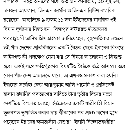
নাগরিক। নিহত অন্যদের মধ্যে ৬৩ জন কানাডীয়, ১০ সুইডিশ,
চারজন আফগান, তিনজন জার্মান ও তিনজন ব্রিটিশ নাগরিক
রয়েছেন। অন্যদিকে ৯ ক্রুসহ ১১ জন ইউক্রেনের নাগরিক ওই
বিমান দুর্ঘটনায় নিহত হন। সিঙ্গাপুর সফররত ইউক্রেনের
পররাষ্ট্রমন্ত্রী ভাদিম প্রিসতাইকো জানিয়েছেন, বৃহস্পতিবার লন্ডনে
ওই পাঁচ দেশের প্রতিনিধিদের একটি বৈঠক থেকে ইরানের বিরুদ্ধে
আইনগত কী পদক্ষেপ নেয়া যায় সে বিষয়ে আলোচনা ও সিদ্ধান্ত
হবে। একই সঙ্গে ক্ষতিপূরণের বিষয়টিও বৈঠকে উঠে আসবে। তবে
কোন পাঁচ দেশ আদালতে যাবে, তা এখনও প্রকাশ করা হয়নি।
ইরানের সর্বোচ্চ নেতা আয়াতুল্লাহ আলি খামেনি ও প্রেসিডেন্ট
হাসান রুহানির পদত্যাগের দাবিতে টানা তৃতীয় দিনের মতো
দেশটিতে বিক্ষোভ চলছে। ইউক্রেনের একটি যাত্রীবাহী বিমান
ভুলবশত ভূপাতিত করার দায় স্বীকারের পর প্রচণ্ড চাপের মুখে
পড়েছেন ইরানের ক্ষমতাসীন নেতারা। ইরানি বিক্ষোভকারীরা