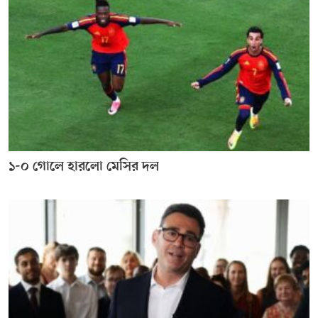
১-০ গোলে হারলো মেসির দল