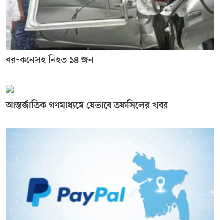
বর-কনেসহ নিহত ১৪ জন
আন্তর্জাতিক গণমাধ্যমে যেভাবে তফসিলের খবর