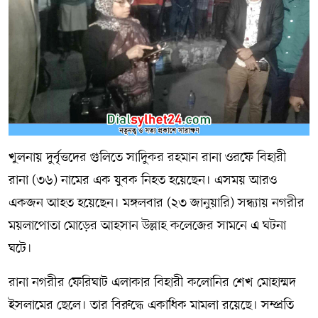
সম্পাদকীয় কলাম
ABOUT US
DIAL SYLHET
খুলনায় দুর্বৃত্তদের গুলিতে সাদিুকর রহমান রানা ওরফে বিহারী
রানা (৩৬) নামের এক যুবক নিহত হয়েছেন। এসময় আরও
একজন আহত হয়েছেন। মঙ্গলবার (২৩ জানুয়ারি) সন্ধ্যায় নগরীর
ময়লাপোতা মোড়ের আহসান উল্লাহ কলেজের সামনে এ ঘটনা
ঘটে।
রানা নগরীর ফেরিঘাট এলাকার বিহারী কলোনির শেখ মোহাম্মদ
ইসলামের ছেলে। তার বিরুদ্ধে একাধিক মামলা রয়েছে। সম্প্রতি