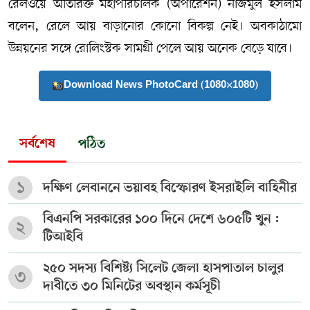
রেলওয়ে অতিরিক্ত মহাপরিচালক (অপারেশন) নাজমুল ইসলাম
বলেন, রেলে আয় বাড়ানোর কোনো বিকল্প নেই। অবকাঠামো
উন্নয়নের সঙ্গে রোলিংস্টক সামগ্রী পেলে আয় অনেক বেড়ে যাবে।
Download News PhotoCard (1080×1080)
সর্বশেষ
পঠিত
১
দক্ষিণ লেবাননে ভয়াবহ বিস্ফোরণ ইসরাইলি বাহিনীর
বিএনপি সরকারের ১০০ দিনে দেশে ৬০৫টি খুন :
২
টিআইবি
২৫০ সদস্য বিশিষ্ট্য সিলেট জেলা হাসপাতাল চালুর
৩
দাবীতে ৩০ মিনিটের অবস্থান কর্মসূচী