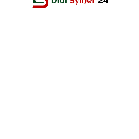
Editor & Publisher :
Sohel Ahmed
Zindabazar,Sylhet Bangladesh UK- Office Whitechapal ,London
+44 7388 097 677,
dialsylhetnews@gmail.com/
dialsylhet@gmail.com
ডায়ালসিলেট পরিবার
স্বত্ব © ২০২৫ Dial Sylhet
About us
Contact Us
Dial sylhet
EDITOR & PUBLISHER : Sohel Ahmed
Home
Privacy Policy
Terms & Conditions
ডায়ালসিলেট যাত্রা