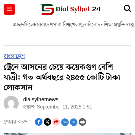
নগর পরিকল্পনা
জাতীয়
আন্তর্জাতিক
মুক্তমত
প্রচ্ছদ
সিলেট
সারাদেশ
সারা বিশ্ব
খেলাধুলা
বিনোদন
শিক্ষা
প্রযুক্তি
স্বাস্থ্
সিলেট
রাজনীতি
প্রবাস
মানবসেবা
সুনামগঞ্জ
YOUTUBE
বাংলাদেশ
ট্রেনে আসনের চেয়ে কয়েকগুণ বেশি
হবিগঞ্জ
FACEBOOK
যাত্রী: গত অর্থবছরে ২৪৫৫ কোটি টাকা
মৌলভীবাজার
TERMS & CONDITIONS
লোকসান
dialsylhetnews
EDITOR & PUBLISHER : SOHEL AHMED
প্রকাশ: September 11, 2025 1:51
ডায়ালসিলেট যাত্রা
শেয়ার করুন:
অ+
অ-
CONTACT US