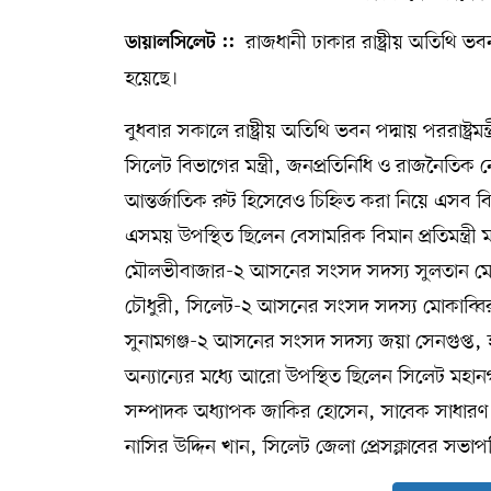
রাজধানী ঢাকার রাষ্ট্রীয় অতিথি 
সম্পাদকীয় কলাম
ডায়ালসিলেট ::
হয়েছে।
ABOUT US
বুধবার সকালে রাষ্ট্রীয় অতিথি ভবন পদ্মায় পররাষ্
DIAL SYLHET
সিলেট বিভাগের মন্ত্রী, জনপ্রতিনিধি ও রাজনৈতিক
আন্তর্জাতিক রুট হিসেবেও চিহ্নিত করা নিয়ে এসব
এসময় উপস্থিত ছিলেন বেসামরিক বিমান প্রতিমন্ত
মৌলভীবাজার-২ আসনের সংসদ সদস্য সুলতান মো
চৌধুরী, সিলেট-২ আসনের সংসদ সদস্য মোকাব্বির
সুনামগঞ্জ-২ আসনের সংসদ সদস্য জয়া সেনগুপ্ত,
অন্যান্যের মধ্যে আরো উপস্থিত ছিলেন সিলেট মহা
সম্পাদক অধ্যাপক জাকির হোসেন, সাবেক সাধার
নাসির উদ্দিন খান, সিলেট জেলা প্রেসক্লাবের সভা