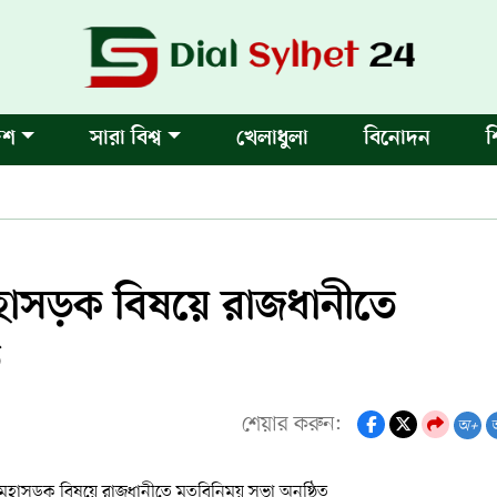
েশ
সারা বিশ্ব
খেলাধুলা
বিনোদন
শ
হাসড়ক বিষয়ে রাজধানীতে
ত
শেয়ার করুন:
অ+