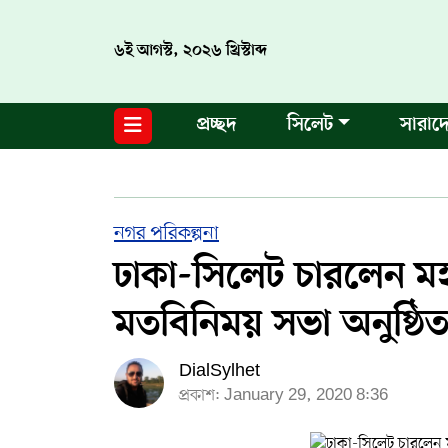
৬ই আগস্ট, ২০২৬ খ্রিস্টাব্দ
নগর পরিকল্পনা
জাতীয়
আন্তর্জাতিক
মুক্তমত
প্রচ্ছদ
সিলেট
সারাদ
সিলেট
রাজনীতি
প্রবাস
মানবসেবা
সুনামগঞ্জ
YOUTUBE
হবিগঞ্জ
FACEBOOK
নগর পরিকল্পনা
ঢাকা-সিলেট চারলেন ম
মৌলভীবাজার
TERMS & CONDITIONS
মতবিনিময় সভা অনুষ্ঠি
EDITOR & PUBLISHER : SOHEL AHMED
DialSylhet
ডায়ালসিলেট যাত্রা
প্রকাশ: January 29, 2020 8:36
CONTACT US