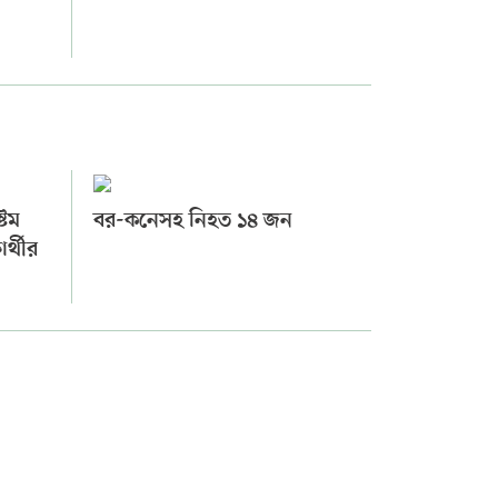
্টম
বর-কনেসহ নিহত ১৪ জন
র্থীর