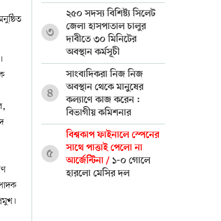
২৫০ সদস্য বিশিষ্ট্য সিলেট
ুষ্ঠিত
জেলা হাসপাতাল চালুর
৩
দাবীতে ৩০ মিনিটের
অবস্থান কর্মসূচী
।
়ক
সাংবাদিকরা নিজ নিজ
অবস্থান থেকে মানুষের
৪
কল্যাণে কাজ করেন :
র,
বিভাগীয় কমিশনার
দ
বিশ্বকাপ ফাইনালে স্পেনের
সাথে পাত্তাই পেলো না
৫
আর্জেন্টিনা /
১-০ গোলে
রণ
হারলো মেসির দল
্পাদক
রমুখ।