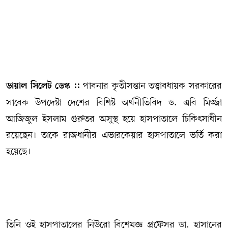
সম্পাদকীয় কলাম
ABOUT US
DIAL SYLHET
পাবনার কৃতীসন্তান তত্ত্বাবধায়ক সরকারের
ডায়াল সিলেট ডেস্ক ::
সাবেক উপদেষ্টা দেশের বিশিষ্ট অর্থনীতিবিদ ড. এবি মির্জ্জা
আজিজুল ইসলাম গুরুতর অসুস্থ হয়ে হাসপাতালে চিকিৎসাধীন
রয়েছেন। তাকে রাজধানীর এভারকেয়ার হাসপাতালে ভর্তি করা
হয়েছে।
তিনি ওই হাসপাতালের নিউরো বিশেষজ্ঞ প্রফেসর ডা. হাসানের