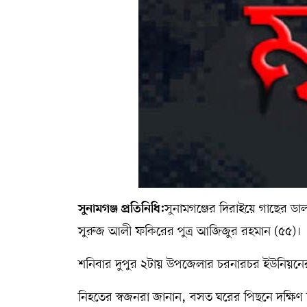
সম্পাদকীয় কলাম
ABOUT US
DIAL SYLHET
সুনামগঞ্জের দিরাইয়ে গাছের ডাল 
সুনামগঞ্জ প্রতিনিধি:
সুরুজ আলী ফকিরের পুত্র আজিজুর রহমান (৫৫)।
শনিবার দুপুর ২টায় উপজেলার চরনারচর ইউনিয়নের শ
নিহতের স্বজনরা জানান, বসত ঘরের পিছনে দক্ষ