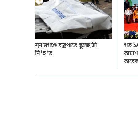
সুনামগঞ্জে বজ্রপাতে স্কুলছাত্রী
গত ১৬
নি*হ*ত
তামাশ
তারেক