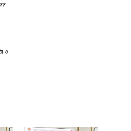
রের
জি ও