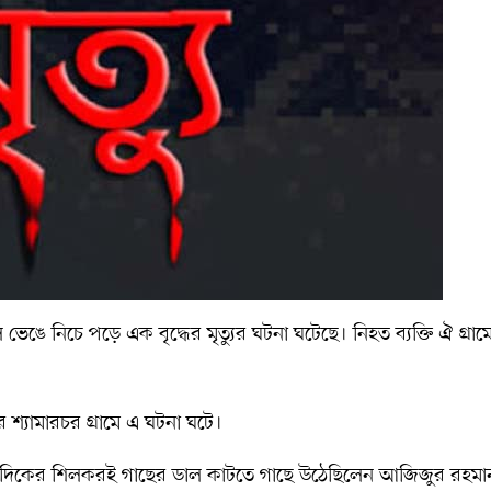
ভেঙে নিচে পড়ে এক বৃদ্ধের মৃত্যুর ঘটনা ঘটেছে। নিহত ব্যক্তি ঐ গ্রা
্যামারচর গ্রামে এ ঘটনা ঘটে।
িণ দিকের শিলকরই গাছের ডাল কাটতে গাছে উঠেছিলেন আজিজুর রহমা