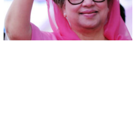
বিএনপি চেয়ারপারসন বেগম খালেদা জিয়া ইন্তেকাল
করেছেন
Editor & Publisher :
Sohel Ahmed
Zindabazar,Sylhet Bangladesh UK- Office Whitechapal ,London