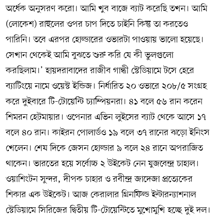
অর্ধেক অনুসরণ করো। আমি খুব বাজে ব্যাট করেছি তখন। আমি
(লোকেশ) রাহুলের ওপর চাপ দিতে চাইনি কিন্তু তা করতেও
পারিনি। তবে এরপর হোল্ডারের ওভারটা পাওয়ায় ভালো হয়েছে।
সেখান থেকেই আমি বুঝতে শুরু করি যে কী ভুলগুলো
করছিলাম।’ হায়দরাবাদের রাজীব গান্ধী স্টেডিয়ামে টসে হেরে
ব্যাটিংয়ে নামে ওয়েস্ট ইন্ডিজ। নির্ধারিত ২০ ওভারে ২০৮/৫ সংগ্রহ
করে দুইবারে টি-টোয়েন্টি চ্যাম্পিয়নরা। ৪১ বলে ৫৬ রান করেন
শিমরন হেটমায়ার। ওপেনার এভিন লুইসের ব্যাট থেকে আসে ১৭
বলে ৪০ রান। কাইরন পোলার্ডও ১৯ বলে ৩৭ রানের ঝড়ো ইনিংস
খেলেন। শেষ দিকে জেসন হোল্ডার ৯ বলে ২৪ রানে অপরাজিত
থাকেন। ভারতের হয়ে সর্বোচ্চ ২ উইকেট নেন যুজবেন্দ্র চাহাল।
ওয়াশিংটন সুন্দর, দীপক চাহার ও রবীন্দ্র জাদেজা প্রত্যেকের
শিকার এক উইকেট। আজ কেরালার গ্রিনফিল্ড ইন্টারন্যাশনাল
স্টেডিয়ামে সিরিজের দ্বিতীয় টি-টোয়েন্টিতে মুখোমুখি হচ্ছে দুই দল।