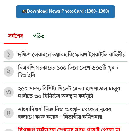
Download News PhotoCard (1080×1080)
সর্বশেষ
পঠিত
১
দক্ষিণ লেবাননে ভয়াবহ বিস্ফোরণ ইসরাইলি বাহিনীর
বিএনপি সরকারের ১০০ দিনে দেশে ৬০৫টি খুন :
২
টিআইবি
২৫০ সদস্য বিশিষ্ট্য সিলেট জেলা হাসপাতাল চালুর
৩
দাবীতে ৩০ মিনিটের অবস্থান কর্মসূচী
সাংবাদিকরা নিজ নিজ অবস্থান থেকে মানুষের
৪
কল্যাণে কাজ করেন : বিভাগীয় কমিশনার
বিশ্বকাপ ফাইনালে স্পেনের সাথে পাত্তাই পেলো না