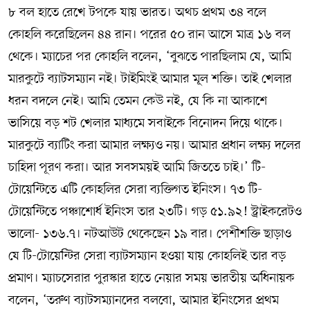
৮ বল হাতে রেখে টপকে যায় ভারত। অথচ প্রথম ৩৪ বলে
কোহলি করেছিলেন ৪৪ রান। পরের ৫০ রান আসে মাত্র ১৬ বল
থেকে। ম্যাচের পর কোহলি বলেন, ‘বুঝতে পারছিলাম যে, আমি
মারকুটে ব্যাটসম্যান নই। টাইমিংই আমার মূল শক্তি। তাই খেলার
ধরন বদলে নেই। আমি তেমন কেউ নই, যে কি না আকাশে
ভাসিয়ে বড় শট খেলার মাধ্যমে সবাইকে বিনোদন দিয়ে থাকে।
মারকুটে ব্যাটিং করা আমার লক্ষ্যও নয়। আমার প্রধান লক্ষ্য দলের
চাহিদা পূরণ করা। আর সবসময়ই আমি জিততে চাই।’ টি-
টোয়েন্টিতে এটি কোহলির সেরা ব্যক্তিগত ইনিংস। ৭৩ টি-
টোয়েন্টিতে পঞ্চাশোর্ধ ইনিংস তার ২৩টি। গড় ৫১.৯২! স্ট্রাইকরেটও
ভালো- ১৩৬.৭। নটআউট থেকেছেন ১৯ বার। পেশীশক্তি ছাড়াও
যে টি-টোয়েন্টির সেরা ব্যাটসম্যান হওয়া যায় কোহলিই তার বড়
প্রমাণ। ম্যাচসেরার পুরস্কার হাতে নেয়ার সময় ভারতীয় অধিনায়ক
বলেন, ‘তরুণ ব্যাটসম্যানদের বলবো, আমার ইনিংসের প্রথম