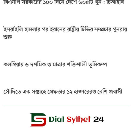
বিএনপি সরকারের ১০০ দিনে দেশে ৬০৫টি খুন : টিআইবি
ইসরাইলি হামলার পর ইরানের রাষ্ট্রীয় টিভির সম্প্রচার পুনরায়
শুরু
কলম্বিয়ায় ৬ দশমিক ৩ মাত্রার শক্তিশালী ভূমিকম্প
সৌদিতে এক সপ্তাহে গ্রেফতার ১২ হাজারেরও বেশি প্রবাসী