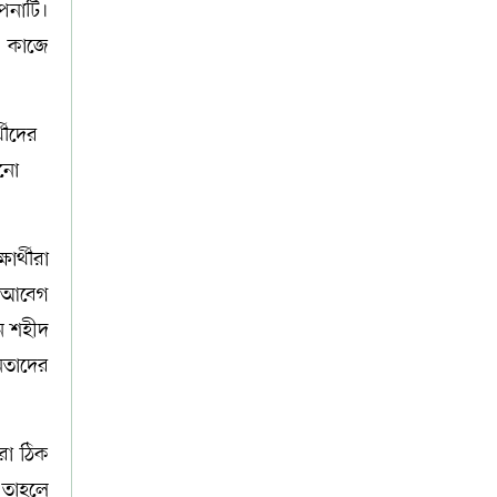
পনাটি।
ই কাজে
থীদের
েনো
ার্থীরা
ক আবেগ
ন শহীদ
েতাদের
রা ঠিক
 তাহলে