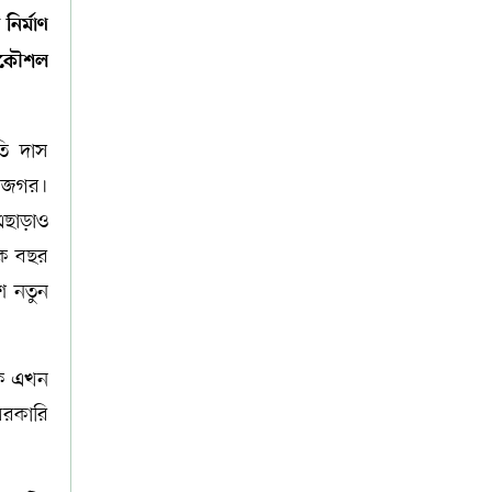
নির্মাণ
্রকৌশল
তি দাস
 আজগর।
এছাড়াও
য়েক বছর
ে নতুন
কে এখন
সরকারি