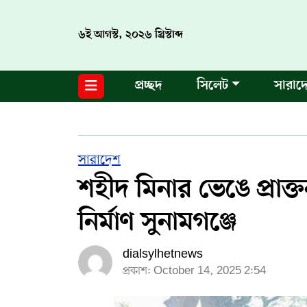
৬ই আগস্ট, ২০২৬ খ্রিস্টাব্দ
নগর পরিকল্পনা
জাতীয়
আন্তর্জাতিক
মুক্তমত
প্রচ্ছদ
সিলেট
সারাদ
সিলেট
রাজনীতি
প্রবাস
মানবসেবা
সুনামগঞ্জ
YOUTUBE
হবিগঞ্জ
FACEBOOK
সারাদেশ
শহীদ মিনার ভেঙে প্রাক্ত
মৌলভীবাজার
TERMS & CONDITIONS
নির্মাণ সুনামগঞ্জে
EDITOR & PUBLISHER : SOHEL AHMED
dialsylhetnews
ডায়ালসিলেট যাত্রা
প্রকাশ: October 14, 2025 2:54
CONTACT US