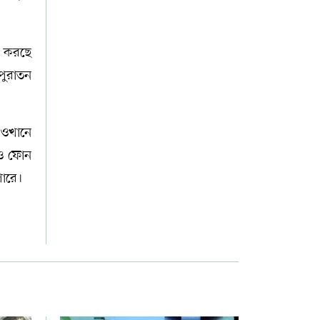
ি করছে
পুরাতন
ে ওখানে
কও ফোন
ারে।