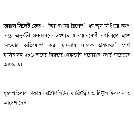
সম্পাদকীয় কলাম
‘জয় বাংলা ব্রিগেড’-এর জুম মিটিংয়ে অংশ
ডায়াল সিলেট ডেস্ক ::
ABOUT US
নিয়ে অন্তর্বর্তী সরকারকে উৎখাত ও রাষ্ট্রবিরোধী কর্মকাণ্ডে অংশ
DIAL SYLHET
নেওয়ার অভিযোগে করা মামলায় সাবেক প্রধানমন্ত্রী শেখ
হাসিনাসহ ২৮৬ জনের বিরুদ্ধে গ্রেফতারি পরোয়ানা জারি করেছেন
আদালত।
বৃহস্পতিবার ঢাকার মেট্রোপলিটন ম্যাজিস্ট্রেট আরিফুল ইসলাম এ
আদেশ দেন।