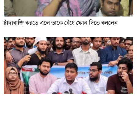
চাঁদাবাজি করতে এলে তাকে বেঁধে ফোন দিতে বললেন
বিএনপি আবারও আ. লীগের পথেই হাঁটছে – হাসনাত
আব্দুল্লাহ