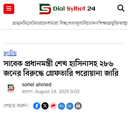
নগর পরিকল্পনা
জাতীয়
আন্তর্জাতিক
মুক্তমত
প্রচ্ছদ
সিলেট
সারাদেশ
সারা বিশ্ব
খেলাধুলা
বিনোদন
শিক্ষা
প্রযুক্তি
স্বাস্থ্
সিলেট
রাজনীতি
প্রবাস
মানবসেবা
সুনামগঞ্জ
YOUTUBE
জাতীয়
সাবেক প্রধানমন্ত্রী শেখ হাসিনাসহ ২৮৬
হবিগঞ্জ
FACEBOOK
জনের বিরুদ্ধে গ্রেফতারি পরোয়ানা জারি
মৌলভীবাজার
TERMS & CONDITIONS
sohel ahmed
প্রকাশ: August 14, 2025 9:03
EDITOR & PUBLISHER : SOHEL AHMED
শেয়ার করুন:
অ+
অ-
ডায়ালসিলেট যাত্রা
CONTACT US