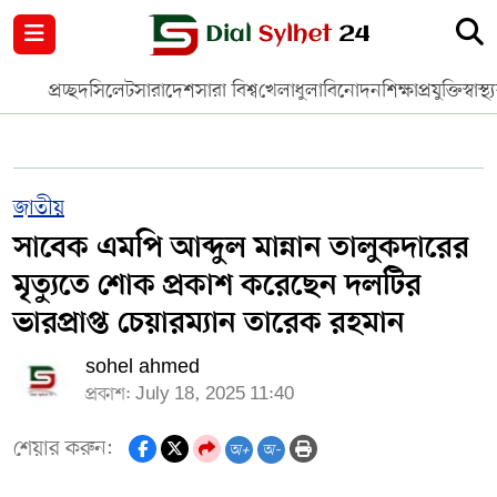
নগর পরিকল্পনা
জাতীয়
আন্তর্জাতিক
মুক্তমত
প্রচ্ছদ
সিলেট
সারাদেশ
সারা বিশ্ব
খেলাধুলা
বিনোদন
শিক্ষা
প্রযুক্তি
স্বাস্থ্
সিলেট
রাজনীতি
প্রবাস
মানবসেবা
সুনামগঞ্জ
YOUTUBE
জাতীয়
সাবেক এমপি আব্দুল মান্নান তালুকদারের
হবিগঞ্জ
FACEBOOK
মৃত্যুতে শোক প্রকাশ করেছেন দলটির
মৌলভীবাজার
TERMS & CONDITIONS
ভারপ্রাপ্ত চেয়ারম্যান তারেক রহমান
sohel ahmed
EDITOR & PUBLISHER : SOHEL AHMED
প্রকাশ: July 18, 2025 11:40
ডায়ালসিলেট যাত্রা
শেয়ার করুন:
অ+
অ-
CONTACT US