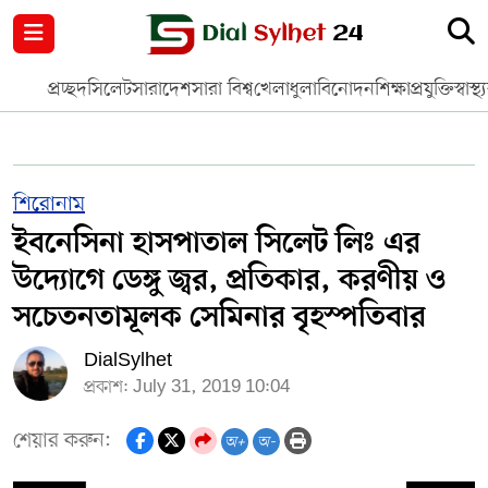
নগর পরিকল্পনা
জাতীয়
আন্তর্জাতিক
মুক্তমত
প্রচ্ছদ
সিলেট
সারাদেশ
সারা বিশ্ব
খেলাধুলা
বিনোদন
শিক্ষা
প্রযুক্তি
স্বাস্থ্
সিলেট
রাজনীতি
প্রবাস
মানবসেবা
সুনামগঞ্জ
YOUTUBE
শিরোনাম
ইবনেসিনা হাসপাতাল সিলেট লিঃ এর
হবিগঞ্জ
FACEBOOK
উদ্যোগে ডেঙ্গু জ্বর, প্রতিকার, করণীয় ও
মৌলভীবাজার
TERMS & CONDITIONS
সচেতনতামূলক সেমিনার বৃহস্পতিবার
DialSylhet
EDITOR & PUBLISHER : SOHEL AHMED
প্রকাশ: July 31, 2019 10:04
ডায়ালসিলেট যাত্রা
শেয়ার করুন:
অ+
অ-
CONTACT US