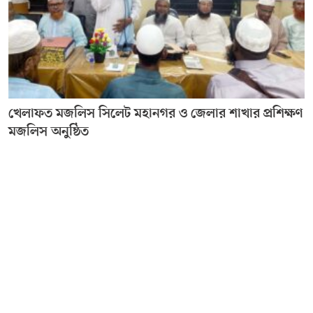
খেলাফত মজলিস সিলেট মহানগর ও জেলার শাখার প্রশিক্ষণ
মজলিস অনুষ্ঠিত
Editor & Publisher :
Sohel Ahmed
Zindabazar,Sylhet Bangladesh UK- Office Whitechapal ,London
+44 7388 097 677,
dialsylhetnews@gmail.com/
dialsylhet@gmail.com