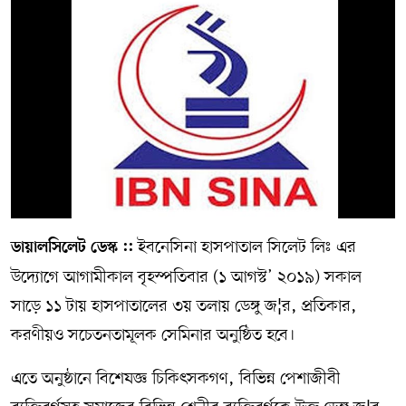
সম্পাদকীয় কলাম
ABOUT US
DIAL SYLHET
ইবনেসিনা হাসপাতাল সিলেট লিঃ এর
ডায়ালসিলেট ডেস্ক ::
উদ্যোগে আগামীকাল বৃহস্পতিবার (১ আগস্ট’ ২০১৯) সকাল
সাড়ে ১১ টায় হাসপাতালের ৩য় তলায় ডেঙ্গু জ¦র, প্রতিকার,
করণীয়ও সচেতনতামূলক সেমিনার অনুষ্ঠিত হবে।
এতে অনুষ্ঠানে বিশেষজ্ঞ চিকিৎসকগণ, বিভিন্ন পেশাজীবী