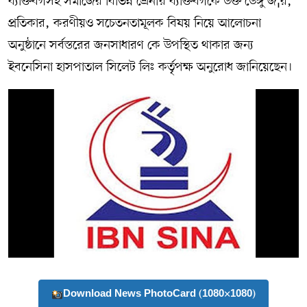
ব্যক্তিবর্গসহ সমাজের বিভিন্ন শ্রেনীর ব্যক্তিবর্গকে উক্ত ডেঙ্গু জ¦র,
প্রতিকার, করণীয়ও সচেতনতামূলক বিষয় নিয়ে আলোচনা
অনুষ্ঠানে সর্বস্তরের জনসাধারণ কে উপস্থিত থাকার জন্য
ইবনেসিনা হাসপাতাল সিলেট লিঃ কর্তৃপক্ষ অনুরোধ জানিয়েছেন।
Download News PhotoCard (1080×1080)