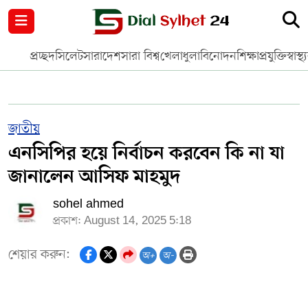
নগর পরিকল্পনা
জাতীয়
আন্তর্জাতিক
মুক্তমত
প্রচ্ছদ
সিলেট
সারাদেশ
সারা বিশ্ব
খেলাধুলা
বিনোদন
শিক্ষা
প্রযুক্তি
স্বাস্থ্
সিলেট
রাজনীতি
প্রবাস
মানবসেবা
সুনামগঞ্জ
YOUTUBE
জাতীয়
এনসিপির হয়ে নির্বাচন করবেন কি না যা
হবিগঞ্জ
FACEBOOK
জানালেন আসিফ মাহমুদ
মৌলভীবাজার
TERMS & CONDITIONS
sohel ahmed
প্রকাশ: August 14, 2025 5:18
EDITOR & PUBLISHER : SOHEL AHMED
শেয়ার করুন:
অ+
অ-
ডায়ালসিলেট যাত্রা
CONTACT US