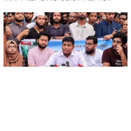
বিএনপি আবারও আ. লীগের পথেই হাঁটছে – হাসনাত
আব্দুল্লাহ