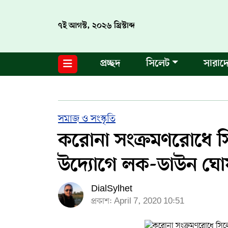
৭ই আগস্ট, ২০২৬ খ্রিস্টাব্দ
নগর পরিকল্পনা
জাতীয়
আন্তর্জাতিক
মুক্তমত
প্রচ্ছদ
সিলেট
সারাদ
সিলেট
রাজনীতি
প্রবাস
মানবসেবা
সুনামগঞ্জ
YOUTUBE
হবিগঞ্জ
FACEBOOK
সমাজ ও সংস্কৃতি
করোনা সংক্রমণরোধে সিল
মৌলভীবাজার
TERMS & CONDITIONS
উদ্যোগে লক-ডাউন ঘো
EDITOR & PUBLISHER : SOHEL AHMED
DialSylhet
ডায়ালসিলেট যাত্রা
প্রকাশ: April 7, 2020 10:51
CONTACT US