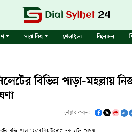
েশ
সারা বিশ্ব
খেলাধুলা
বিনোদন
শ
েটের বিভিন্ন পাড়া-মহল্লায় নি
ষণা
শেয়ার করুন:
অ+