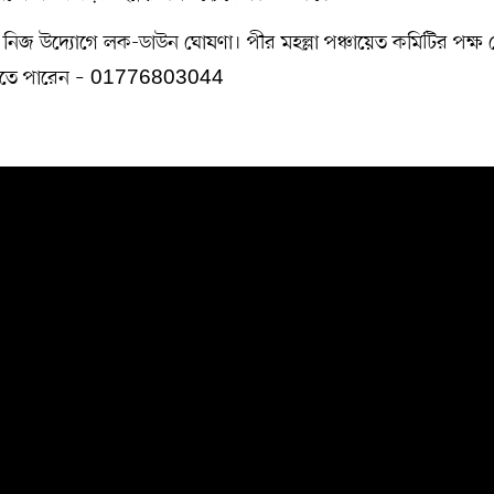
য় নিজ উদ্যোগে লক-ডাউন ঘোষণা। পীর মহল্লা পঞ্চায়েত কমিটির পক্ষ
করতে পারেন – 01776803044