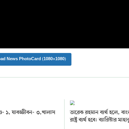
oad News PhotoCard (1080×1080)
দণ্ড- ১, যাবজ্জীবন- ৩,খালাস
তারেক রহমান ব্যর্থ হলে, বা
রাষ্ট্র ব্যর্থ হবে: ব্যারিস্টার মাহা