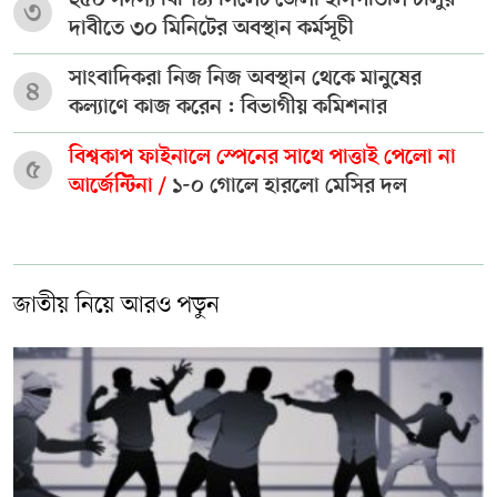
২৫০ সদস্য বিশিষ্ট্য সিলেট জেলা হাসপাতাল চালুর
৩
দাবীতে ৩০ মিনিটের অবস্থান কর্মসূচী
সাংবাদিকরা নিজ নিজ অবস্থান থেকে মানুষের
৪
কল্যাণে কাজ করেন : বিভাগীয় কমিশনার
বিশ্বকাপ ফাইনালে স্পেনের সাথে পাত্তাই পেলো না
৫
আর্জেন্টিনা /
১-০ গোলে হারলো মেসির দল
জাতীয় নিয়ে আরও পড়ুন