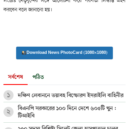
সংশ্লিষ্ট নেতৃবৃন্দের সঙ্গে আলোচনা করে পরবর্তী সিদ্ধান্ত গ্রহণ
করবেন বলে জানানো হয়।
Download News PhotoCard (1080×1080)
সর্বশেষ
পঠিত
১
দক্ষিণ লেবাননে ভয়াবহ বিস্ফোরণ ইসরাইলি বাহিনীর
বিএনপি সরকারের ১০০ দিনে দেশে ৬০৫টি খুন :
২
টিআইবি