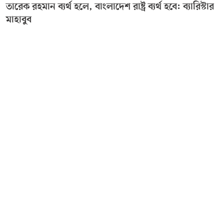
তারেক রহমান ব্যর্থ হলে, বাংলাদেশ রাষ্ট্র ব্যর্থ হবে: ব্যারিস্টার
মাহাবুব
ঢাকার কাঁটাবনে আগুনে দগ্ধ হয়ে দু’জনের মৃত্যু