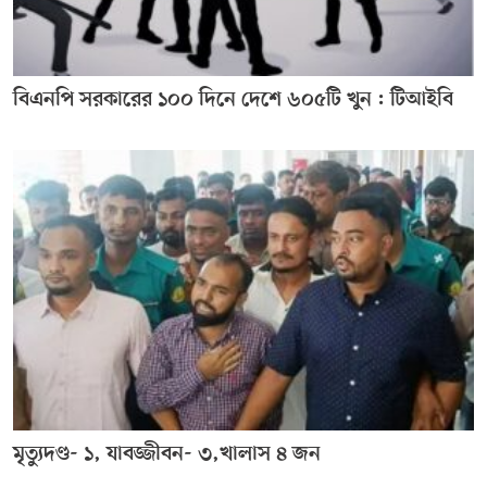
বিএনপি সরকারের ১০০ দিনে দেশে ৬০৫টি খুন : টিআইবি
মৃত্যুদণ্ড- ১, যাবজ্জীবন- ৩,খালাস ৪ জন