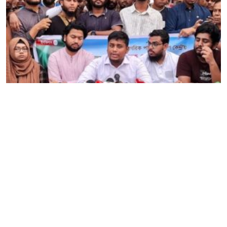
বিএনপি আবারও আ. লীগের পথেই হাঁটছে – হাসনাত
আব্দুল্লাহ
Editor & Publisher :
Sohel Ahmed
Zindabazar,Sylhet Bangladesh UK- Office Whitechapal ,London