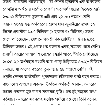
ডলার রেমিট্যান্স পাঠিয়েছেন—যা দেশের ইতিহাসে এক অর্থবছরে
রেমিট্যান্স অর্জনের সর্বোচ্চ রেকর্ড। গত অর্থবছরের (২০২৩-২৪)
২৩.৯১ বিলিয়নের তুলনায় এটি প্রায় ২৬.৮০ শতাংশ বেশি।
এছাড়া ২০২৫-২৬ অর্থবছরের প্রথম মাস জুলাইয়ের প্রথম ১২
দিনেই প্রবাসীরা ১.০৭ বিলিয়ন (১ হাজার ৭১ মিলিয়ন) ডলার
দেশে পাঠিয়েছেন, যেখানে গড় দৈনিক রেমিট্যান্স ছিল ৮৯.২৫
মিলিয়ন ডলার। এই প্রবাহ গত বছরের একই সময়ের চেয়ে বেশি।
প্রবাসী আয়ের পাশাপাশি দেশের রপ্তানি খাতও উন্নতি দেখিয়েছে।
২০২৪-২৫ অর্থবছরে রপ্তানি আয় বেড়ে দাঁড়িয়েছে ৪৮.২৮ বিলিয়ন
ডলারে, যা আগের বছরের তুলনায় ৮.৫৮ শতাংশ বেশি। এই
প্রবৃদ্ধি দেশের অর্থনৈতিক পুনরুদ্ধারে ইতিবাচক বার্তা বহন করছে।
বাংলাদেশ ব্যাংকের একজন ঊর্ধ্বতন কর্মকর্তা জানান, ডলারের
দামের পতনের মূল কারণ সরবরাহ বৃদ্ধি। গত দুই বছরের মধ্যে
বর্তমানে ডলারের সরবরাহ সর্বোচ্চ পর্যায়ে রয়েছে। তিনি বলেন,