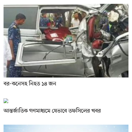
বর-কনেসহ নিহত ১৪ জন
আন্তর্জাতিক গণমাধ্যমে যেভাবে তফসিলের খবর