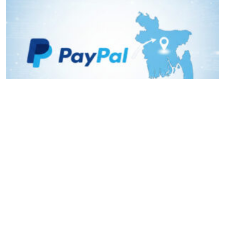
বাংলাদেশে কার্যক্রম শুরু করতে চায় পেপ্যাল
Editor & Publisher :
Sohel Ahmed
Zindabazar,Sylhet Bangladesh UK- Office Whitechapal ,London
+44 7388 097 677,
dialsylhetnews@gmail.com/
dialsylhet@gmail.com