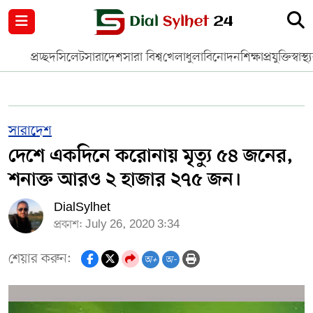
নগর পরিকল্পনা
জাতীয়
আন্তর্জাতিক
মুক্তমত
প্রচ্ছদ
সিলেট
সারাদেশ
সারা বিশ্ব
খেলাধুলা
বিনোদন
শিক্ষা
প্রযুক্তি
স্বাস্থ্
সিলেট
রাজনীতি
প্রবাস
মানবসেবা
সুনামগঞ্জ
YOUTUBE
সারাদেশ
দেশে একদিনে করোনায় মৃত্যু ৫৪ জনের,
হবিগঞ্জ
FACEBOOK
শনাক্ত আরও ২ হাজার ২৭৫ জন।
মৌলভীবাজার
TERMS & CONDITIONS
DialSylhet
প্রকাশ: July 26, 2020 3:34
EDITOR & PUBLISHER : SOHEL AHMED
শেয়ার করুন:
অ+
অ-
ডায়ালসিলেট যাত্রা
CONTACT US