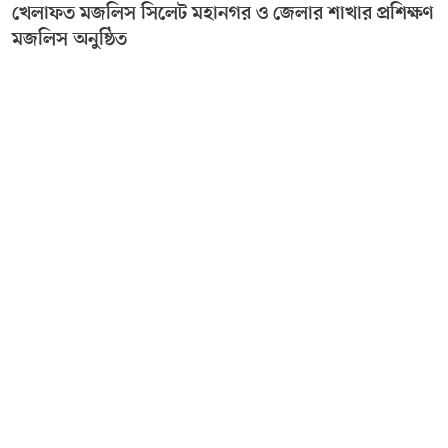
খেলাফত মজলিস সিলেট মহানগর ও জেলার শাখার প্রশিক্ষণ
মজলিস অনুষ্ঠিত
Editor & Publisher :
Sohel Ahmed
Zindabazar,Sylhet Bangladesh UK- Office Whitechapal ,London
+44 7388 097 677,
dialsylhetnews@gmail.com/
dialsylhet@gmail.com
ডায়ালসিলেট পরিবার
স্বত্ব © ২০২৫ Dial Sylhet
About us
Contact Us
Dial sylhet