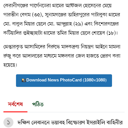
কেরানীগঞ্জের পার্গেনডেরা গ্রামের আফজল হোসেনের মেয়ে
পারভীন বেগম (৩৫), সুনামগঞ্জের তাহিরপুরের পাটাবুকা গ্রামের
মো. বাবুল মিয়ার ছেলে মো. আব্দুল্লাহ (২৯) এবং কিশোরগঞ্জের
কটিয়াদির গুইচ্ছাহাটা গ্রামের তমির মিয়ার ছেলে শোয়েব (১৮)।
গ্রেপ্তারকৃত আসামিদের বিরুদ্ধে মাদকদ্রব্য নিয়ন্ত্রণ আইনে মামলা
রুজু করে আদালতের মাধ্যমে মঙ্গলবার জেল হাজতে প্রেরণ করা
হয়েছে।
Download News PhotoCard (1080×1080)
সর্বশেষ
পঠিত
১
দক্ষিণ লেবাননে ভয়াবহ বিস্ফোরণ ইসরাইলি বাহিনীর