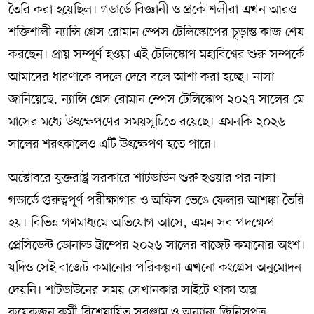
তৈরি করা হয়েছিল। গডার্ডে বিজ্ঞানী ও প্রকৌশলীরা এখন আরও
শক্তিশালী ন্যান্সি গ্রেস রোমান স্পেস টেলিস্কোপের চূড়ান্ত কাজ শেষ
করছেন। প্রায় সম্পূর্ণ হওয়া এই টেলিস্কোপ মহাবিশ্বের শুরু সম্পর্কে
আমাদের ধারণাকে বদলে দেবে বলে আশা করা হচ্ছে। নাসা
জানিয়েছে, ন্যান্সি গ্রেস রোমান স্পেস টেলিস্কোপ ২০২৭ সালের মে
মাসের মধ্যে উৎক্ষেপণের সময়সূচিতে রয়েছে। এমনকি ২০২৬
সালের শরৎকালেও এটি উৎক্ষেপণ হতে পারে।
অক্টোবরে যুক্তরাষ্ট্র সরকারে শাটডাউন শুরু হওয়ার পর নাসা
গডার্ডে গুরুত্বপূর্ণ পরীক্ষাগার ও অফিস ভেঙে ফেলার আশঙ্কা তৈরি
হয়। বিভিন্ন গণমাধ্যমে অভিযোগ আসে, এমন সব পদক্ষেপ
প্রেসিডেন্ট ডোনাল্ড ট্রাম্পের ২০২৬ সালের বাজেট কমানোর অংশ।
যদিও সেই বাজেট কমানোর পরিকল্পনা এখনো কংগ্রেস অনুমোদন
দেয়নি। শাটডাউনের সময় সেখানকার সাইটে থাকা অল্প
কয়েকজন কর্মী বিশেষায়িত সরঞ্জাম ও অন্যান্য জিনিসপত্র