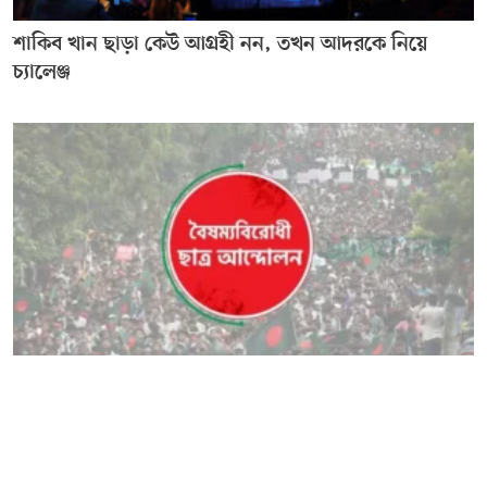
শাকিব খান ছাড়া কেউ আগ্রহী নন, তখন আদরকে নিয়ে
চ্যালেঞ্জ
রাজশাহীতে এনসিপির কমিটি নিয়ে বিক্ষোভ করায়
বৈষম্যবিরোধী পাঁচ নেতাকে শোকজ