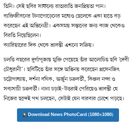
তিনি। সেই ছবির সাফল্যে রাতারাতি জনপ্রিয়তা পান।
ব্যক্তিজীবনের টানাপোড়েনের মধ্যেও ছেলেকে একা হাতে বড়
করেছেন এই অভিনেত্রী। একসময় সন্তানের জন্য কাজ থেকেও
বিরতি নিয়েছিলেন।
ক্যারিয়ারের দিক থেকে শ্রাবন্তী এখনো সক্রিয়।
চলতি বছরের দুর্গাপূজায় মুক্তি পেয়েছে তাঁর আলোচিত ছবি ‘দেবী
চৌধুরানী’। ছবিটিতে তাঁর সঙ্গে অভিনয় করেছেন প্রসেনজিৎ
চট্টোপাধ্যায়, দর্শনা বণিক, অর্জুন চক্রবর্তী, কিঞ্জল নন্দা ও
সব্যসাচী চক্রবর্তী। নানা চড়াই–উতরাই পেরিয়েও শ্রাবন্তী যে
নিজের ছন্দেই পথ চলছেন, সেটাই যেন বারবার চোখে পড়ছে।
Download News PhotoCard (1080×1080)