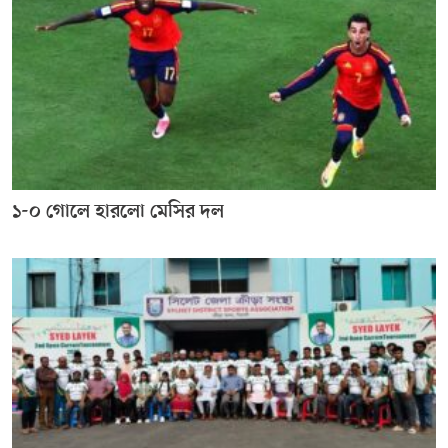
১-০ গোলে হারলো মেসির দল