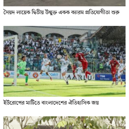
সৈয়দ লায়েক দ্বিতীয় উন্মুক্ত একক ক্যারম প্রতিযোগীতা শুরু
ইউরোপের মাটিতে বাংলাদেশের ঐতিহাসিক জয়