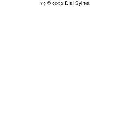
স্বত্ব © ২০২৫ Dial Sylhet
About us
Contact Us
Dial sylhet
EDITOR & PUBLISHER : Sohel Ahmed
Home
Privacy Policy
Terms & Conditions
ডায়ালসিলেট যাত্রা
মানবসেবা
সম্পাদকীয় কলাম
হোম
Developed By
Creatique-Savvy