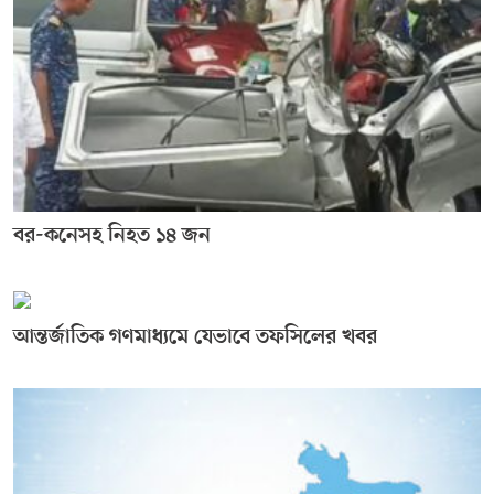
বর-কনেসহ নিহত ১৪ জন
আন্তর্জাতিক গণমাধ্যমে যেভাবে তফসিলের খবর