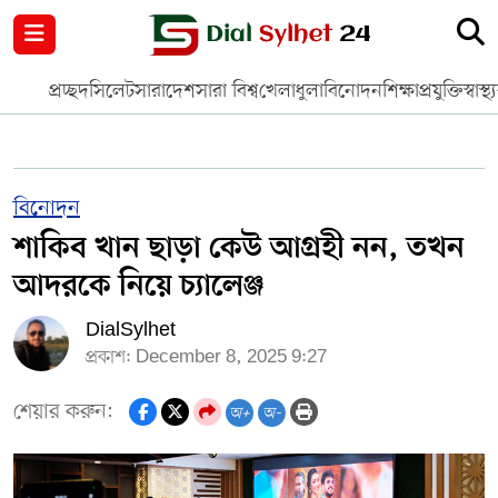
নগর পরিকল্পনা
জাতীয়
আন্তর্জাতিক
মুক্তমত
প্রচ্ছদ
সিলেট
সারাদেশ
সারা বিশ্ব
খেলাধুলা
বিনোদন
শিক্ষা
প্রযুক্তি
স্বাস্থ্
সিলেট
রাজনীতি
প্রবাস
মানবসেবা
সুনামগঞ্জ
YOUTUBE
বিনোদন
শাকিব খান ছাড়া কেউ আগ্রহী নন, তখন
হবিগঞ্জ
FACEBOOK
আদরকে নিয়ে চ্যালেঞ্জ
মৌলভীবাজার
TERMS & CONDITIONS
DialSylhet
প্রকাশ: December 8, 2025 9:27
EDITOR & PUBLISHER : SOHEL AHMED
শেয়ার করুন:
অ+
অ-
ডায়ালসিলেট যাত্রা
CONTACT US