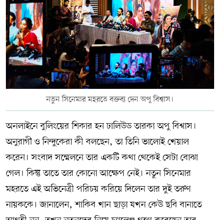
সম্পাদকীয় কলাম
ABOUT US
DIAL SYLHET
নতুন সিনেমার মহরতে বক্তব্য দেন অপু বিশ্বাস।
অনলাইনে বুলিংয়ের শিকার হন ঢালিউড তারকা অপু বিশ্বাস।
অনুরাগী ও নিন্দুকেরা কী বলছেন, তা তিনি ভালোই খেয়াল
করেন। সংবাদ সম্মেলনে তার একটি কথা থেকেই সেটা বোঝা
গেল। কিন্তু তাতে তার কোনো আক্ষেপ নেই। নতুন সিনেমার
মহরতে এই অভিনেত্রী পরিচয় করিয়ে দিলেন তার দুই তরুণ
নায়ককে। জানালেন, শাকিব খান ছাড়া যখন কেউ ছবি বানাতে