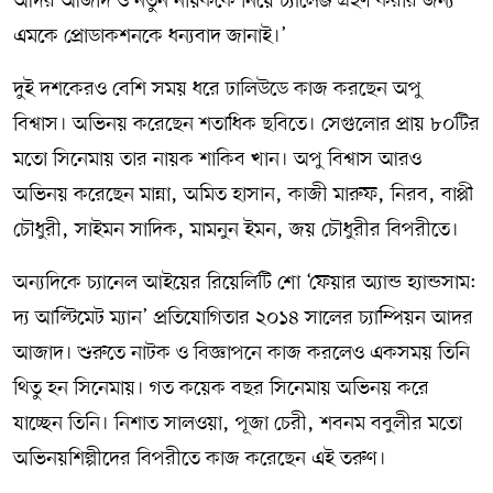
আদর আজাদ ও নতুন নায়ককে নিয়ে চ্যালেঞ্জ গ্রহণ করার জন্য
এমকে প্রোডাকশনকে ধন্যবাদ জানাই।’
দুই দশকেরও বেশি সময় ধরে ঢালিউডে কাজ করছেন অপু
বিশ্বাস। অভিনয় করেছেন শতাধিক ছবিতে। সেগুলোর প্রায় ৮০টির
মতো সিনেমায় তার নায়ক শাকিব খান। অপু বিশ্বাস আরও
অভিনয় করেছেন মান্না, অমিত হাসান, কাজী মারুফ, নিরব, বাপ্পী
চৌধুরী, সাইমন সাদিক, মামনুন ইমন, জয় চৌধুরীর বিপরীতে।
অন্যদিকে চ্যানেল আইয়ের রিয়েলিটি শো ‘ফেয়ার অ্যান্ড হ্যান্ডসাম:
দ্য আল্টিমেট ম্যান’ প্রতিযোগিতার ২০১৪ সালের চ্যাম্পিয়ন আদর
আজাদ। শুরুতে নাটক ও বিজ্ঞাপনে কাজ করলেও একসময় তিনি
থিতু হন সিনেমায়। গত কয়েক বছর সিনেমায় অভিনয় করে
যাচ্ছেন তিনি। নিশাত সালওয়া, পূজা চেরী, শবনম ববুলীর মতো
অভিনয়শিল্পীদের বিপরীতে কাজ করেছেন এই তরুণ।