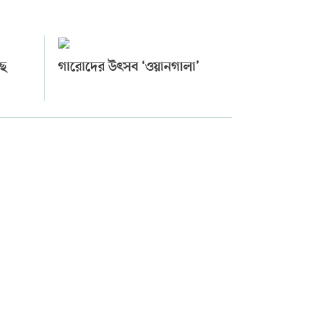
ছে
গারোদের উৎসব ‘ওয়ানগালা’