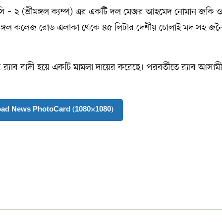
িপিসি – ২ (শ্রীমঙ্গল ক্যম্প) এর একটি দল মেজর আহমেদ নোমান জকি ও
্রীমঙ্গল কলেজ রোড এলাকা থেকে ৪৫ লিটার দেশীয় চোলাই মদ সহ জ
র‍্যাব বাদী হয়ে একটি মামলা দায়ের করেছে। পরবর্তীতে র‍্যাব আসাম
oad News PhotoCard (1080×1080)