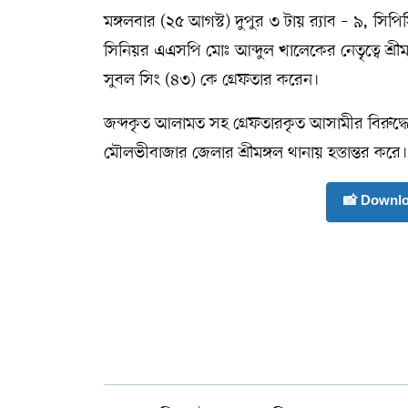
মঙ্গলবার (২৫ আগস্ট) দুপুর ৩ টায় র‍্যাব – ৯, স
সম্পাদকীয় কলাম
সিনিয়র এএসপি মোঃ আব্দুল খালেকের নেতৃত্বে শ
সুবল সিং (৪৩) কে গ্রেফতার করেন।
ABOUT US
জব্দকৃত আলামত সহ গ্রেফতারকৃত আসামীর বিরুদ্ধে 
DIAL SYLHET
মৌলভীবাজার জেলার শ্রীমঙ্গল থানায় হস্তান্তর করে।
📸 Downl