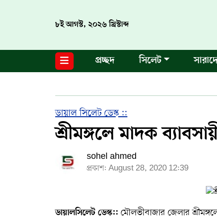
৮ই আগস্ট, ২০২৬ খ্রিস্টাব্দ
নগর পরিকল্পনা
জাতীয়
আন্তর্জাতিক
মুক্তমত
প্রচ্ছদ
সিলেট
সারাদ
সিলেট
রাজনীতি
প্রবাস
মানবসেবা
সুনামগঞ্জ
YOUTUBE
হবিগঞ্জ
FACEBOOK
ডায়াল সিলেট ডেস্ক ::
শ্রীমঙ্গলে মাদক ব্যাবসা
মৌলভীবাজার
TERMS & CONDITIONS
sohel ahmed
EDITOR & PUBLISHER : SOHEL AHMED
প্রকাশ: August 28, 2020 12:39
ডায়ালসিলেট যাত্রা
CONTACT US
মৌলভীবাজার জেলার শ্রীমঙ্গল
ডায়ালসিলেট ডেস্ক::