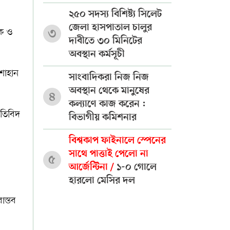
২৫০ সদস্য বিশিষ্ট্য সিলেট
জেলা হাসপাতাল চালুর
িক ও
৩
দাবীতে ৩০ মিনিটের
অবস্থান কর্মসূচী
 শাহান
সাংবাদিকরা নিজ নিজ
অবস্থান থেকে মানুষের
৪
কল্যাণে কাজ করেন :
ীতিবিদ
বিভাগীয় কমিশনার
বিশ্বকাপ ফাইনালে স্পেনের
সাথে পাত্তাই পেলো না
৫
আর্জেন্টিনা /
১-০ গোলে
হারলো মেসির দল
াস্তব