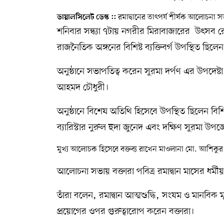
রমাদ্বানের তাৎপর্য শীর্ষক আলোচনা সভ
ডায়ালসিলেট ডেস্ক ::
সম্পাদকীয় কলাম
শনিবার সন্ধ্যা ৭টায় নগরীর মিরাবাজারের উৎসব রে
ABOUT US
রাজনৈতিক অঙ্গনের বিশিষ্ট ব্যক্তিবর্গ উপস্থিত ছিলে
DIAL SYLHET
অনুষ্ঠানে সভাপতিত্ব করেন সুরমা দর্পণ এর উপদেষ্
আহমদ চৌধুরী।
অনুষ্ঠানে বিশেষ অতিথি হিসেবে উপস্থিত ছিলেন বি
ব্যারিস্টার নুরুল হুদা জুনেদ এবং দক্ষিণ সুরমা উ
মুখ্য আলোচক হিসেবে বক্তব্য রাখেন মাওলানা মো. আশিকু
আলোচনা সভায় বক্তারা পবিত্র রমাদ্বান মাসের ধর্ম
তাঁরা বলেন, রমাদ্বান আত্মশুদ্ধি, সংযম ও মানবিক ম
প্রয়োগের ওপর গুরুত্বারোপ করেন বক্তারা।