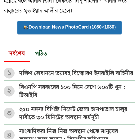
হয়েছে বলে জানান তিনি। গ্রেফতার নিপু শাহপরাণ থানার উত্তর
বালুচরের মৃত ইয়াদ আলীর ছেলে।
Download News PhotoCard (1080×1080)
সর্বশেষ
পঠিত
১
দক্ষিণ লেবাননে ভয়াবহ বিস্ফোরণ ইসরাইলি বাহিনীর
বিএনপি সরকারের ১০০ দিনে দেশে ৬০৫টি খুন :
২
টিআইবি
২৫০ সদস্য বিশিষ্ট্য সিলেট জেলা হাসপাতাল চালুর
৩
দাবীতে ৩০ মিনিটের অবস্থান কর্মসূচী
সাংবাদিকরা নিজ নিজ অবস্থান থেকে মানুষের
৪