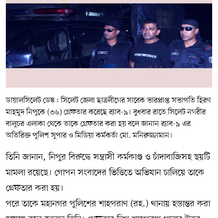
সম্পাদকীয় কলাম
ABOUT US
DIAL SYLHET
ডায়ালসিলেট ডেস্ক : সিলেট জেলা ছাত্রলীগের সাবেক ভারপ্রাপ্ত সভাপতি হিরণ
মাহমুদ নিপুকে (৩৬) গ্রেফতার করেছে র‌্যাব-৯। বুধবার রাতে সিলেট নগরীর
বালুচর এলাকা থেকে তাকে গ্রেফতার করা হয় বলে জানান র‌্যাব-৯ এর
অতিরিক্ত পুলিশ সুপার ও মিডিয়া কর্মকর্তা মো. মনিরুজ্জামান।
তিনি জানান, নিপুর বিরুদ্ধে সন্ত্রাসী কর্মকাণ্ড ও চাঁদাবাজিসহ ছয়টি
মামলা রয়েছে। গোপন সংবাদের ভিত্তিতে অভিযান চালিয়ে তাকে
গ্রেফতার করা হয়।
পরে তাকে মহানগর পুলিশের শাহপরাণ (রহ.) থানায় হস্তান্তর করা