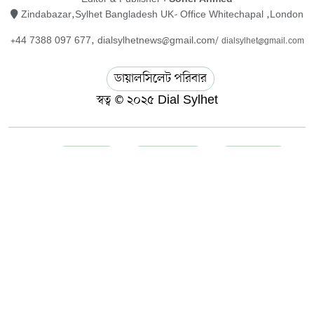
Zindabazar,Sylhet Bangladesh UK- Office Whitechapal ,London
+44 7388 097 677,
dialsylhetnews@gmail.com/
dialsylhet@gmail.com
ডায়ালসিলেট পরিবার
স্বত্ব © ২০২৫ Dial Sylhet
About us
Contact Us
Dial sylhet
EDITOR & PUBLISHER : Sohel Ahmed
Home
Privacy Policy
Terms & Conditions
ডায়ালসিলেট যাত্রা
মানবসেবা
সম্পাদকীয় কলাম
হোম