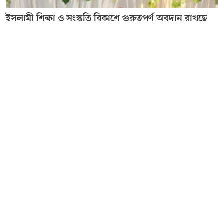
ইসলামী শিক্ষা ও সংস্কৃতি বিকাশে গুরুত্বপূর্ণ অবদান রাখছে
বারাকা ইলামিক সেন্টার : কাইয়ুম চৌধুরী
Editor & Publisher :
Sohel Ahmed
Zindabazar,Sylhet Bangladesh UK- Office Whitechapal ,London
+44 7388 097 677,
dialsylhetnews@gmail.com/
dialsylhet@gmail.com
ডায়ালসিলেট পরিবার
স্বত্ব © ২০২৫ Dial Sylhet
About us
Contact Us
Dial sylhet