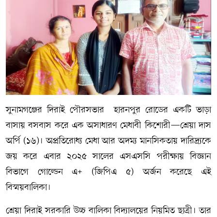
সম্পাদকীয় কলাম
ABOUT US
DIAL SYLHET
সুনামগঞ্জের দিরাই পৌরসভার হারনপুর রোডের একটি ভাড়া
বাসায় বসবাস করে এক অসাধারণ মেধাবী কিশোরী—শ্রেয়া দাস
অর্পি (১৬)। অপ্রতিরোধ্য মেধা আর অদম্য মানসিকতায় দারিদ্র্যকে
জয় করে এবার ২০২৫ সালের এসএসসি পরীক্ষায় বিজ্ঞান
বিভাগে গোল্ডেন এ+ (জিপিএ ৫) অর্জন করেছে এই
বিস্ময়বালিকা।
শ্রেয়া দিরাই সরকারি উচ্চ বালিকা বিদ্যালয়ের নিয়মিত ছাত্রী। তার