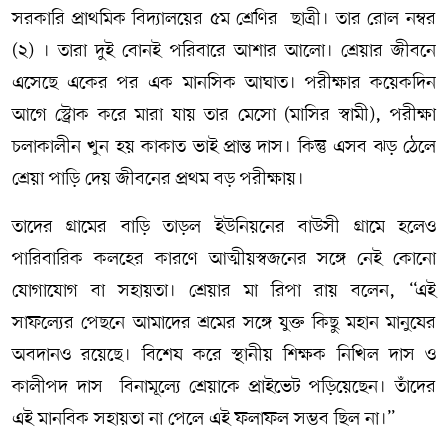
সরকারি প্রাথমিক বিদ্যালয়ের ৫ম শ্রেণির ছাত্রী। তার রোল নম্বর
(২) । তারা দুই বোনই পরিবারে আশার আলো। শ্রেয়ার জীবনে
এসেছে একের পর এক মানসিক আঘাত। পরীক্ষার কয়েকদিন
আগে স্ট্রোক করে মারা যায় তার মেসো (মাসির স্বামী), পরীক্ষা
চলাকালীন খুন হয় কাকাত ভাই প্রান্ত দাস। কিন্তু এসব ঝড় ঠেলে
শ্রেয়া পাড়ি দেয় জীবনের প্রথম বড় পরীক্ষায়।
তাদের গ্রামের বাড়ি তাড়ল ইউনিয়নের বাউসী গ্রামে হলেও
পারিবারিক কলহের কারণে আত্মীয়স্বজনের সঙ্গে নেই কোনো
যোগাযোগ বা সহায়তা। শ্রেয়ার মা রিপা রায় বলেন, “এই
সাফল্যের পেছনে আমাদের শ্রমের সঙ্গে যুক্ত কিছু মহান মানুষের
অবদানও রয়েছে। বিশেষ করে স্থানীয় শিক্ষক নিখিল দাস ও
কালীপদ দাস বিনামূল্যে শ্রেয়াকে প্রাইভেট পড়িয়েছেন। তাঁদের
এই মানবিক সহায়তা না পেলে এই ফলাফল সম্ভব ছিল না।”