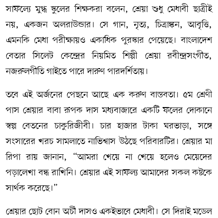
সাফল্যে মুগ্ধ স্কুলের শিক্ষকরা বলেন, শ্রেয়া শুধু মেধাবী ছাত্রীই
নয়, একজন অলরাউন্ডার। সে গান, নৃত্য, চিত্রাঙ্কন, আবৃত্তি,
এমনকি মেধা পরীক্ষায়ও একাধিক পুরস্কার পেয়েছে। বাংলাদেশ
বেতার সিলেট কেন্দ্রের নিয়মিত শিল্পী শ্রেয়া রবীন্দ্রসংগীত,
নজরুলগীতি গাইতে পারে দারুণ পারদর্শিতায়।
তবে এই অর্জনের পেছনে আছে এক করুণ বাস্তবতা। ৫ম শ্রেণী
পাস শ্রেয়ার বাবা রূপক দাস মধ্যবাজারে একটি ফলের দোকানে
স্বল্প বেতনের চাকুরিজীবী। চার হাজার টাকা ঘরভাড়া, সঙ্গে
সংসারের খরচ সামলাতে নাভিশ্বাস উঠছে পরিবারটির। শ্রেয়ার মা
রিপা রায় জানান, “আমরা খেয়ে না খেয়ে হলেও মেয়েদের
পড়ালেখা বন্ধ রাখিনি। শ্রেয়ার এই সাফল্য আমাদের সকল কষ্টকে
সার্থক করেছে।”
শ্রেয়ার ছোট বোন অর্চী দাসও একইভাবে মেধাবী। সে দিরাই মডেল