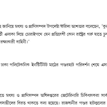
ছে জানিয়ে মৎস্য ও প্রাণিসম্পদ উপদেষ্টা ফরিদা আখতার বলেছেন, ‘ক
বর্তী এলাকা দিয়ে চোরাইপথে যেন প্রতিবেশী কোন রাষ্ট্রের গরু যাতে ঢ
ক্ষাকারী বাহিনী।’
র ঢাকা পলিটেকনিক ইনস্টিটিউট মাঠের পশুরহাট পরিদর্শন শেষে এ
তে মৎস্য ও প্রাণিসম্পদ অধিদপ্তরের ভেটেরিনারি চিকিৎসকরা সার্ব
যবসায়ীদের বিরত থাকতে বলা হয়েছে। রাজধানীর পশুর হাটগুলোর স