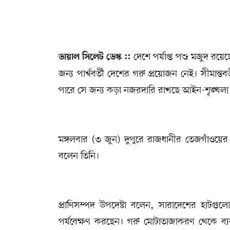
সম্পাদকীয় কলাম
ABOUT US
দেশে পর্যাপ্ত পশু মজুদ রয়ে
ডায়াল সিলেট ডেস্ক ::
DIAL SYLHET
জন্য পার্শ্ববর্তী দেশের গরু প্রয়োজন নেই। সীমান্ত
পারে সে জন্য কড়া নজরদারি রাখছে আইন-শৃঙ্খলা র
মঙ্গলবার (৩ জুন) দুপুরে রাজধানীর তেজগাঁওয়ে
বলেন তিনি।
প্রাণিসম্পদ উপদেষ্টা বলেন, সারাদেশের হাটগুলো
পর্যবেক্ষণ করছেন। গরু মোটাতাজাকরণ থেকে ব্