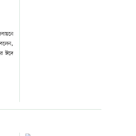
তবায়নে
 বলেন,
ির ঈদে