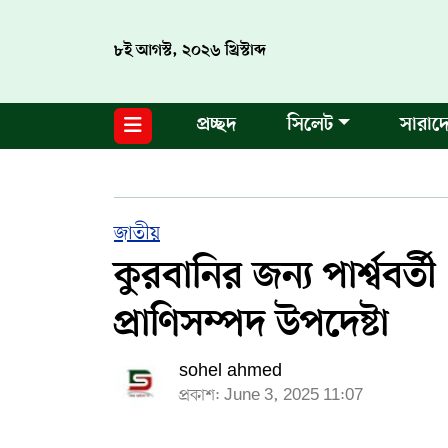
৮ই আগস্ট, ২০২৬ খ্রিস্টাব্দ
নগর পরিকল্পনা
জাতীয়
আন্তর্জাতিক
মুক্তমত
প্রচ্ছদ
সিলেট
সারাদ
সিলেট
রাজনীতি
প্রবাস
মানবসেবা
সুনামগঞ্জ
YOUTUBE
হবিগঞ্জ
FACEBOOK
জাতীয়
কুরবানির জন্য পার্শ্ববর
মৌলভীবাজার
TERMS & CONDITIONS
প্রাণিসম্পদ উপদেষ্টা
EDITOR & PUBLISHER : SOHEL AHMED
sohel ahmed
ডায়ালসিলেট যাত্রা
প্রকাশ: June 3, 2025 11:07
CONTACT US