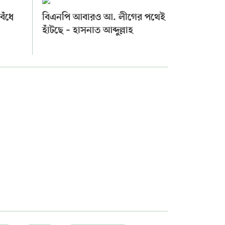
েঁধে
বিএনপি আবারও আ. লীগের পথেই
হাঁটছে – হাসনাত আব্দুল্লাহ