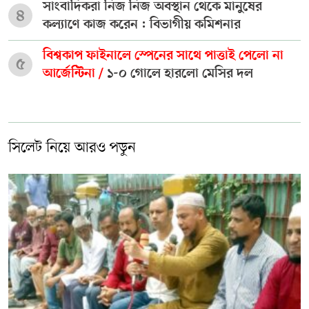
সাংবাদিকরা নিজ নিজ অবস্থান থেকে মানুষের
৪
কল্যাণে কাজ করেন : বিভাগীয় কমিশনার
বিশ্বকাপ ফাইনালে স্পেনের সাথে পাত্তাই পেলো না
৫
আর্জেন্টিনা /
১-০ গোলে হারলো মেসির দল
সিলেট নিয়ে আরও পড়ুন