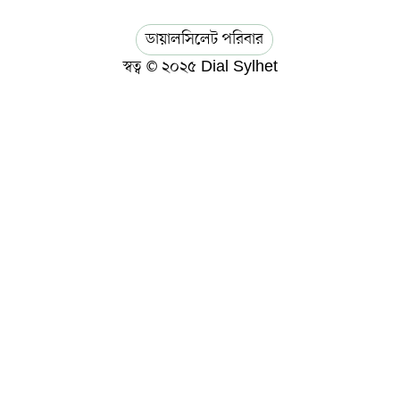
ডায়ালসিলেট পরিবার
স্বত্ব © ২০২৫ Dial Sylhet
About us
Contact Us
Dial sylhet
EDITOR & PUBLISHER : Sohel Ahmed
Home
Privacy Policy
Terms & Conditions
ডায়ালসিলেট যাত্রা
মানবসেবা
সম্পাদকীয় কলাম
হোম