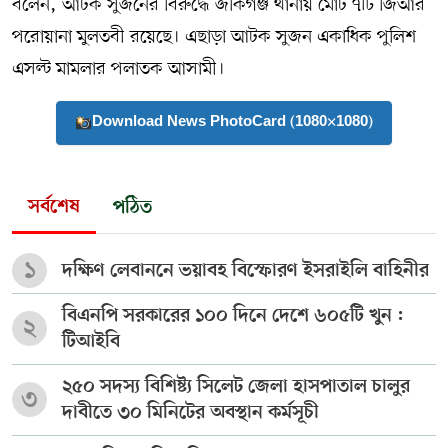
বলেন, আটক সুজনের বিরুদ্ধে জকিগঞ্জ থানায় মোট ৭টি জিআর
পরোয়ানা মুলতবী রয়েছে। এছাড়া আটক সুজন একাধিক পুলিশ
এসল্ট মামলার পলাতক আসামী।
Download News PhotoCard (1080×1080)
সর্বশেষ
পঠিত
১
দক্ষিণ লেবাননে ভয়াবহ বিস্ফোরণ ইসরাইলি বাহিনীর
বিএনপি সরকারের ১০০ দিনে দেশে ৬০৫টি খুন :
২
টিআইবি
২৫০ সদস্য বিশিষ্ট্য সিলেট জেলা হাসপাতাল চালুর
৩
দাবীতে ৩০ মিনিটের অবস্থান কর্মসূচী