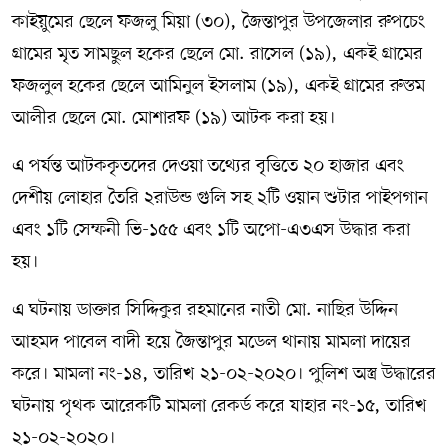
কাইয়ুমের ছেলে ফজলু মিয়া (৩০), জৈন্তাপুর উপজেলার রুপচেং
গ্রামের মৃত সামছুল হকের ছেলে মো. রাসেল (১৯), একই গ্রামের
ফজলুল হকের ছেলে আমিনুল ইসলাম (১৯), একই গ্রামের রুস্তম
আলীর ছেলে মো. মোশারফ (১৯) আটক করা হয়।
এ পর্যন্ত আটককৃতদের দেওয়া তথ্যের বৃত্তিতে ২০ হাজার এবং
দেশীয় লোহার তৈরি ২রাউন্ড গুলি সহ ২টি ওয়ান শুটার পাইপগান
এবং ১টি সেম্ফনী ভি-১৫৫ এবং ১টি অপো-এ৩এস উদ্ধার করা
হয়।
এ ঘটনায় ডাক্তার সিদ্দিকুর রহমানের নাতী মো. নাছির উদ্দিন
আহমদ পাবেল বাদী হয়ে জৈন্তাপুর মডেল থানায় মামলা দায়ের
করে। মামলা নং-১৪, তারিখ ২১-০২-২০২০। পুলিশ অস্ত্র উদ্ধারের
ঘটনায় পৃথক আরেকটি মামলা রেকর্ড করে যাহার নং-১৫, তারিখ
২১-০২-২০২০।