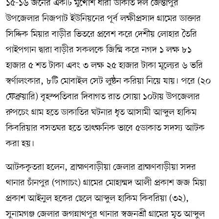
১৫-১৬ জনের একটি মুখোশ ধারী ডাকাত দল জৈন্তাপুর
উপজেলার নিজপাট ইউনিয়নের পূর্ব লক্ষীপ্রসাদ গ্রামের ডাক্তার
সিদ্দিক মিয়ার বাড়ীর ভিতরে প্রবেশ করে দেশীয় লোহার তৈরি
পাইপগান দ্বারা বাড়ীর সকলকে জিম্মি করে নগদ ১ লক্ষ ৮১
হাজার ৫ শত টাকা এবং ৩ লক্ষ ২৫ হাজার টাকা মূল্যের ৬ ভরি
স্বর্ণালংকার, ৮টি মোবাইল সেট লুন্ঠন করিয়া নিয়ে যায়। পরে (২০
ফেব্রুয়ারি) বৃহস্পতিবার দিবাগত রাত সোয়া ১০টায় উপজেলার
রুপচেং গ্রাম হতে ডাকাতির ঘটনার ধৃত আসামী আব্দুল হাকিম
কিবরিয়ার বসতঘর হতে তাৎক্ষনিক ভাবে ৫ডাকাত সদস্য আটক
করা হয়।
আটককৃতরা হলেন, ব্রাহ্মণবাড়ীয়া জেলার ব্রাহ্মণবাড়ীয়া সদর
থানার চাঁনপুর (পাগাচং) গ্রামের মোহাম্মদ আলী প্রকাশ জজ মিয়া
প্রকাশ আইনুল হকের ছেলে আব্দুল হাকিম কিবরিয়া (৩২),
সুনামগঞ্জ জেলার জগন্নাথপুর থানার স্বজনশ্রী গ্রামের মৃত আব্দুল