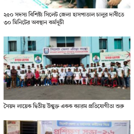
২৫০ সদস্য বিশিষ্ট্য সিলেট জেলা হাসপাতাল চালুর দাবীতে
৩০ মিনিটের অবস্থান কর্মসূচী
সৈয়দ লায়েক দ্বিতীয় উন্মুক্ত একক ক্যারম প্রতিযোগীতা শুরু