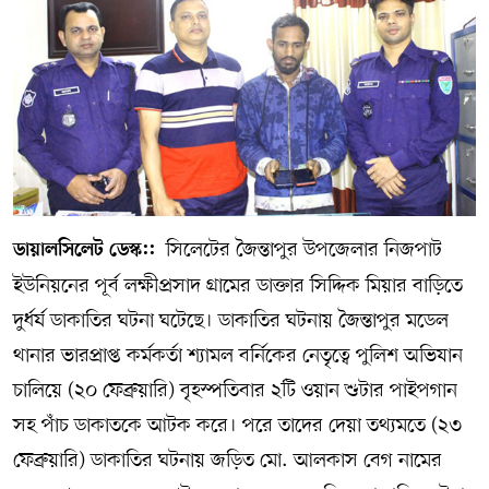
সম্পাদকীয় কলাম
ABOUT US
DIAL SYLHET
সিলেটের জৈন্তাপুর উপজেলার নিজপাট
ডায়ালসিলেট ডেস্ক::
ইউনিয়নের পূর্ব লক্ষীপ্রসাদ গ্রামের ডাক্তার সিদ্দিক মিয়ার বাড়িতে
দুর্ধর্ষ ডাকাতির ঘটনা ঘটেছে। ডাকাতির ঘটনায় জৈন্তাপুর মডেল
থানার ভারপ্রাপ্ত কর্মকর্তা শ্যামল বর্নিকের নেতৃত্বে পুলিশ অভিযান
চালিয়ে (২০ ফেব্রুয়ারি) বৃহস্পতিবার ২টি ওয়ান শুটার পাইপগান
সহ পাঁচ ডাকাতকে আটক করে। পরে তাদের দেয়া তথ্যমতে (২৩
ফেব্রুয়ারি) ডাকাতির ঘটনায় জড়িত মো. আলকাস বেগ নামের