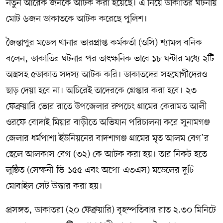
নতুন আরেক জনকে আটক করা হয়েছে। এ নিয়ে ডাকাতির ঘটনায়
মোট ৬জন ডাকাতকে আটক করেছে পুলিশ।
জৈন্তাপুর মডেল থানার ভারপ্রাপ্ত কর্মকর্তা (ওসি) শ্যামল বনিক
বলেন, ডাকাতির ঘটনার পর তাৎক্ষনিক ভাবে ১৮ ঘন্টার মধ্যে ২টি
অস্ত্রসহ ৫ডাকাত সদস্য আটক করি। ডাকাতদের সহযোগীদেরও
ছাড় দেয়া হবে না। অচিরেই তাদেরকে গ্রেপ্তার করা হবে। ২৩
ফেব্রুয়ারি ভোর রাতে উপজেলার রুপচেং গ্রামের কেরামত আলী
ওরফে বোদাই মিয়ার বাড়ীতে অভিযান পরিচালনা করে সুনামগঞ্জ
জেলার ধর্মপাশা ইউনিয়নের বাদশাগঞ্জ গ্রামের মৃত আলম বেগ’র
ছেলে আলকাস বেগ (৩২) কে আটক করা হয়। তার নিকট হতে
লুন্ঠিত (সেম্ফনী ভি-১৫৫ এবং অপো-এ৩এস) মডেলের দুটি
মোবাইল সেট উদ্ধার করা হয়।
প্রসঙ্গত, ডাকাতরা (২০ ফেব্রুয়ারি) বৃহস্পতিবার রাত ২.৩০ মিনিটে