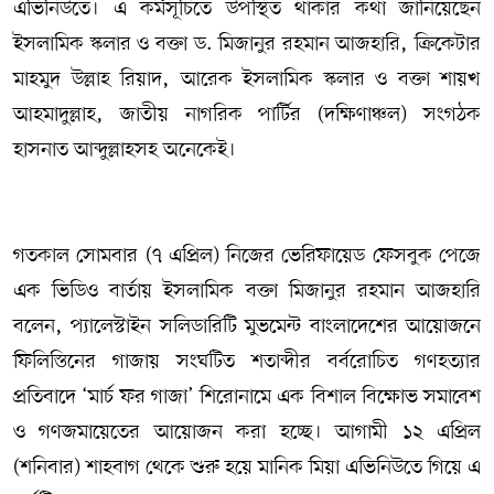
এভিনিউতে। এ কর্মসূচিতে উপস্থিত থাকার কথা জানিয়েছেন
ইসলামিক স্কলার ও বক্তা ড. মিজানুর রহমান আজহারি, ক্রিকেটার
মাহমুদ উল্লাহ রিয়াদ, আরেক ইসলামিক স্কলার ও বক্তা শায়খ
আহমাদুল্লাহ, জাতীয় নাগরিক পার্টির (দক্ষিণাঞ্চল) সংগঠক
হাসনাত আব্দুল্লাহসহ অনেকেই।
গতকাল সোমবার (৭ এপ্রিল) নিজের ভেরিফায়েড ফেসবুক পেজে
এক ভিডিও বার্তায় ইসলামিক বক্তা মিজানুর রহমান আজহারি
বলেন, প্যালেস্টাইন সলিডারিটি মুভমেন্ট বাংলাদেশের আয়োজনে
ফিলিস্তিনের গাজায় সংঘটিত শতাব্দীর বর্বরোচিত গণহত্যার
প্রতিবাদে ‘মার্চ ফর গাজা’ শিরোনামে এক বিশাল বিক্ষোভ সমাবেশ
ও গণজমায়েতের আয়োজন করা হচ্ছে। আগামী ১২ এপ্রিল
(শনিবার) শাহবাগ থেকে শুরু হয়ে মানিক মিয়া এভিনিউতে গিয়ে এ