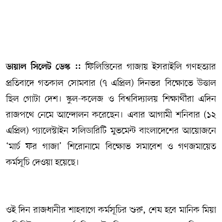
সম্পাদকীয় কলাম
ABOUT US
ফিলিস্তিনের গাজায় ইসরাইলি গণহত্যার
ডায়াল সিলেট ডেস্ক ::
DIAL SYLHET
প্রতিবাদে গতকাল সোমবার (৭ এপ্রিল) দিনভর বিক্ষোভে উত্তাল
ছিল গোটা দেশ। স্কুল-কলেজ ও বিশ্ববিদ্যালয় শিক্ষার্থীরা এদিন
রাজপথে নেমে আন্দোলন করেছেন। এবার আগামী শনিবার (১২
এপ্রিল) প্যালেস্টাইন সলিডারিটি মুভমেন্ট বাংলাদেশের আয়োজনে
‘মার্চ ফর গাজা’ শিরোনামে বিক্ষোভ সমাবেশ ও গণজমায়েত
কর্মসূচি দেওয়া হয়েছে।
ওই দিন রাজধানীর শাহবাগে কর্মসূচির শুরু, শেষ হবে মানিক মিয়া