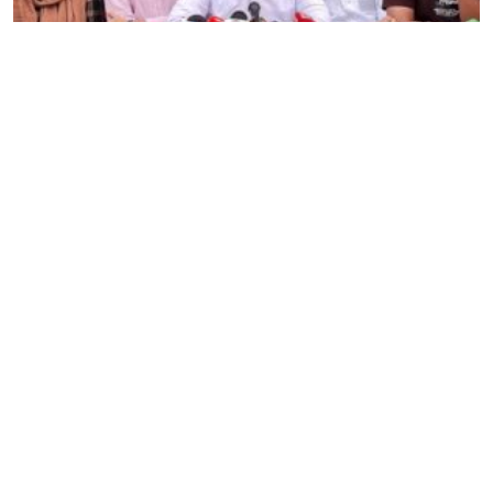
বিএনপি আবারও আ. লীগের পথেই হাঁটছে – হাসনাত
আব্দুল্লাহ
Editor & Publisher :
Sohel Ahmed
Zindabazar,Sylhet Bangladesh UK- Office Whitechapal ,London
+44 7388 097 677,
dialsylhetnews@gmail.com/
dialsylhet@gmail.com
ডায়ালসিলেট পরিবার
স্বত্ব © ২০২৫ Dial Sylhet