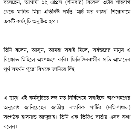
বলেছেন, আগামী ১২ এপ্রিল (শনিবার) বিকেল ৩টায় শাহবাগ
থেকে মানিক মিয়া এভিনিউ পর্যন্ত ‘মার্চ ফর গাজা’ শিরোনামে
একটি কর্মসূচি অনুষ্ঠিত হবে।
তিনি বলেন, আসুন, আমরা সবাই মিলে, সর্বস্তরের মানুষ এ
বিক্ষোভ মিছিলে অংশগ্রহণ করি। ফিলিস্তিনবাসীর প্রতি আমাদের
পূর্ণ সমর্থন পুরো বিশ্বকে জানিয়ে দিই।
এ ছাড়া এই কর্মসূচিতে দল-মত-নির্বিশেষে সবাইকে অংশগ্রহণের
অনুরোধ জানিয়েছেন জাতীয় নাগরিক পার্টির (দক্ষিণাঞ্চল)
সংগঠক হাসনাত আব্দুল্লাহ। তিনি এক ভিডিও বার্তায় এসব কথা
বলেন।