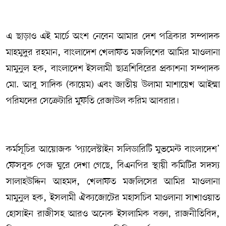
এ ছাড়াও এই মার্চে অংশ নেবেন আমার দেশ পত্রিকার সম্পাদক
মাহমুদুর রহমান, বাংলাদেশ খেলাফত মজলিশের আমির মাওলানা
মামুনুল হক, বাংলাদেশ ইসলামী ছাত্রশিবিরের প্রকাশনা সম্পাদক
মো. আবু সাদিক (কায়েম) এবং জাতীয় উলামা মাশায়েখ আইম্মা
পরিষদের সেক্রেটারি মুফতি রেজাউল করিম আবরার।
কর্মসূচির আয়োজক ‘প্যালেস্টাইন সলিডারিটি মুভমেন্ট বাংলাদেশ’
ফেসবুক পেজ ঘুরে দেখা গেছে, বিএনপির স্থায়ী কমিটির সদস্য
সালাহউদ্দিন আহমদ, খেলাফত মজলিসের আমির মাওলানা
মামুনুল হক, ইসলামী ঐক্যজোটের মহাসচিব মাওলানা সাখাওয়াত
হোসাইন রাজীসহ আরও অনেক ইসলামিক বক্তা, রাজনীতিবিদ,