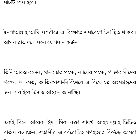
মার্চটি শেষ হবে।
ইনশাআল্লাহ আমি সশরীরে এ বিক্ষোভ সমাবেশে উপস্থিত থাকব।
আপনারাও দলে দলে যোগদান করুন।
তিনি আরও বলেন, মানবতার পক্ষে, ন্যায়ের পক্ষে, গাজাবাসীদের
পক্ষে, দল-মত, জাতি-পেশা-নির্বিশেষে এ বিক্ষোভে অংশগ্রহণের
জন্য সবাইকে উদাত্ত আহ্বান জানাচ্ছি।
একই দিনে আরেক ইসলামিক বক্তা শায়খ আহমাদুল্লাহ ভিডিও
বার্তায় বলেছেন, শতাব্দীর এ বর্বরোচিত গণহত্যার বিরুদ্ধে আমরা