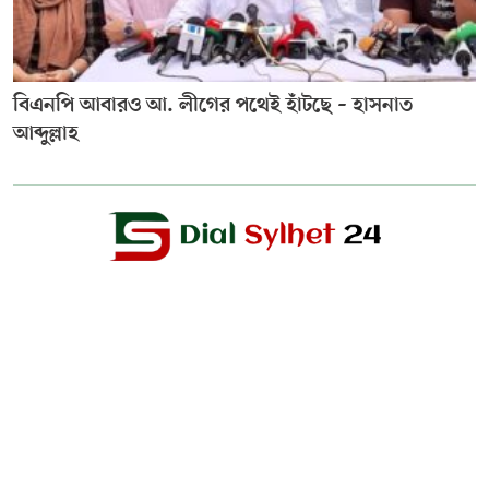
বিএনপি আবারও আ. লীগের পথেই হাঁটছে – হাসনাত
আব্দুল্লাহ
Editor & Publisher :
Sohel Ahmed
Zindabazar,Sylhet Bangladesh UK- Office Whitechapal ,London
+44 7388 097 677,
dialsylhetnews@gmail.com/
dialsylhet@gmail.com
ডায়ালসিলেট পরিবার
স্বত্ব © ২০২৫ Dial Sylhet