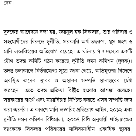
দেন।
দুদকের আবেদনে বলা হয়, জয়নুল হক সিকদার, তার পরিবার ও
সহযোগীদের বিরুদ্ধে দুর্নীতি, সরকারি অর্থ তছরুপ, ঘুস গ্রহণ ও
মানি লন্ডারিংয়ের অভিযোগ রয়েছে। এ ঘটনায় ৭ সদস্যের একটি
যৌথ তদন্ত কমিটি গঠন করেছে দুর্নীতি দমন কমিশন (দুদক)।
তদন্ত চলাকালে নির্ভরযোগ্য সূত্রে জানা গেছে, অভিযুক্তরা বিদেশে
অবস্থিত তাদের স্থাবর ও অস্থাবর সম্পত্তি স্থানান্তরের চেষ্টা
করছেন। এতে তদন্ত প্রক্রিয়া বিঘ্নিত হওয়ার আশঙ্কা রয়েছে।
সরকারের স্বার্থে এবং ন্যায়বিচার নিশ্চিত করতে এসব সম্পত্তি জব্দ
করা জরুরি। এ কারণে মানি লন্ডারিং প্রতিরোধ আইন, ২০১২ এবং
দুর্নীতি দমন কমিশন বিধিমালা, ২০০৭ বিধি অনুযায়ী থাইল্যান্ডের
ব্যাংককে সিকদার পরিবারের মালিকানাধীন একাধিক স্থাবর-