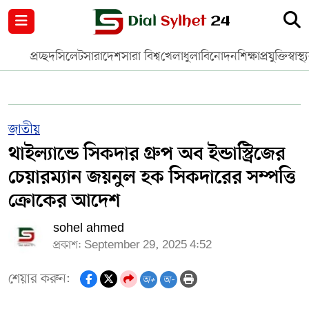
নগর পরিকল্পনা
জাতীয়
আন্তর্জাতিক
মুক্তমত
প্রচ্ছদ
সিলেট
সারাদেশ
সারা বিশ্ব
খেলাধুলা
বিনোদন
শিক্ষা
প্রযুক্তি
স্বাস্থ্
সিলেট
রাজনীতি
প্রবাস
মানবসেবা
সুনামগঞ্জ
YOUTUBE
জাতীয়
থাইল্যান্ডে সিকদার গ্রুপ অব ইন্ডাস্ট্রিজের
হবিগঞ্জ
FACEBOOK
চেয়ারম্যান জয়নুল হক সিকদারের সম্পত্তি
মৌলভীবাজার
TERMS & CONDITIONS
ক্রোকের আদেশ
sohel ahmed
EDITOR & PUBLISHER : SOHEL AHMED
প্রকাশ: September 29, 2025 4:52
ডায়ালসিলেট যাত্রা
শেয়ার করুন:
অ+
অ-
CONTACT US