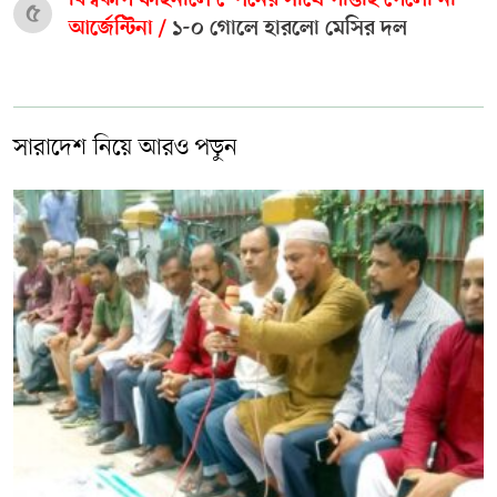
বিশ্বকাপ ফাইনালে স্পেনের সাথে পাত্তাই পেলো না
৫
আর্জেন্টিনা /
১-০ গোলে হারলো মেসির দল
সারাদেশ নিয়ে আরও পড়ুন