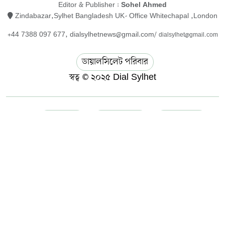
Editor & Publisher :
Sohel Ahmed
Zindabazar,Sylhet Bangladesh UK- Office Whitechapal ,London
+44 7388 097 677,
dialsylhetnews@gmail.com/
dialsylhet@gmail.com
ডায়ালসিলেট পরিবার
স্বত্ব © ২০২৫ Dial Sylhet
About us
Contact Us
Dial sylhet
EDITOR & PUBLISHER : Sohel Ahmed
Home
Privacy Policy
Terms & Conditions
ডায়ালসিলেট যাত্রা
মানবসেবা
সম্পাদকীয় কলাম
হোম