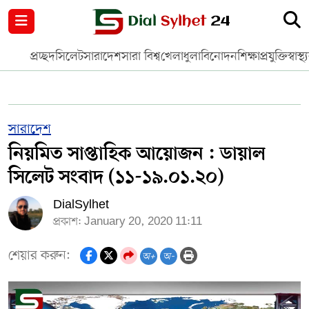
নগর পরিকল্পনা
জাতীয়
আন্তর্জাতিক
মুক্তমত
প্রচ্ছদ
সিলেট
সারাদেশ
সারা বিশ্ব
খেলাধুলা
বিনোদন
শিক্ষা
প্রযুক্তি
স্বাস্থ্
সিলেট
রাজনীতি
প্রবাস
মানবসেবা
সুনামগঞ্জ
YOUTUBE
সারাদেশ
নিয়মিত সাপ্তাহিক আয়োজন : ডায়াল
হবিগঞ্জ
FACEBOOK
সিলেট সংবাদ (১১-১৯.০১.২০)
মৌলভীবাজার
TERMS & CONDITIONS
DialSylhet
প্রকাশ: January 20, 2020 11:11
EDITOR & PUBLISHER : SOHEL AHMED
শেয়ার করুন:
অ+
অ-
ডায়ালসিলেট যাত্রা
CONTACT US