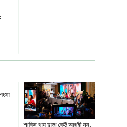
ি
রশংসা–
শাকিব খান ছাড়া কেউ আগ্রহী নন,