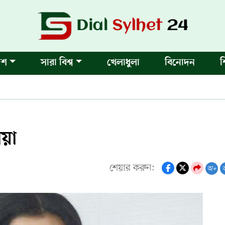
েশ
সারা বিশ্ব
খেলাধুলা
বিনোদন
শ
িয়া
শেয়ার করুন:
অ+