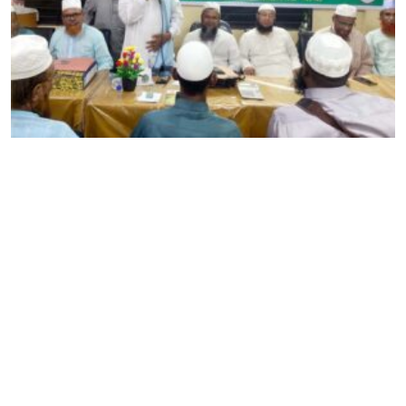
খেলাফত মজলিস সিলেট মহানগর ও জেলার শাখার প্রশিক্ষণ
মজলিস অনুষ্ঠিত
Editor & Publisher :
Sohel Ahmed
Zindabazar,Sylhet Bangladesh UK- Office Whitechapal ,London
+44 7388 097 677,
dialsylhetnews@gmail.com/
dialsylhet@gmail.com