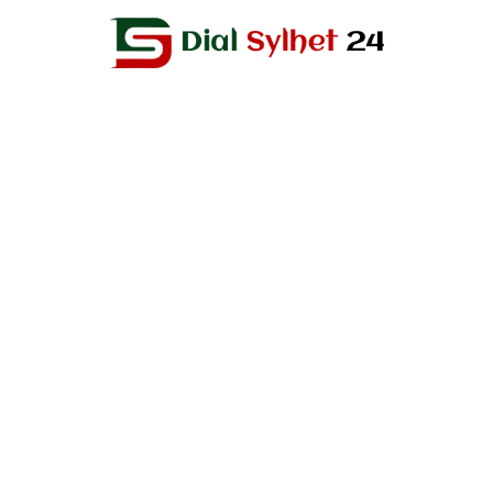
Editor & Publisher :
Sohel Ahmed
Zindabazar,Sylhet Bangladesh UK- Office Whitechapal ,London
+44 7388 097 677,
dialsylhetnews@gmail.com/
dialsylhet@gmail.com
ডায়ালসিলেট পরিবার
স্বত্ব © ২০২৫ Dial Sylhet
About us
Contact Us
Dial sylhet
EDITOR & PUBLISHER : Sohel Ahmed
Home
Privacy Policy