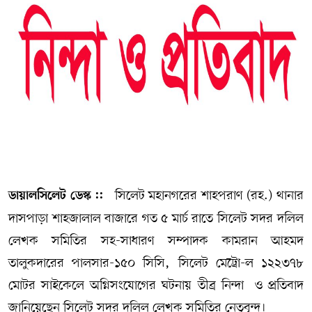
সম্পাদকীয় কলাম
ABOUT US
DIAL SYLHET
সিলেট মহানগরের শাহপরাণ (রহ.) থানার
ডায়ালসিলেট ডেস্ক ::
দাসপাড়া শাহজালাল বাজারে গত ৫ মার্চ রাতে সিলেট সদর দলিল
লেখক সমিতির সহ-সাধারণ সম্পাদক কামরান আহমদ
তালুকদারের পালসার-১৫০ সিসি, সিলেট মেট্রো-ল ১২২৩৭৮
মোটর সাইকেলে অগ্নিসংযোগের ঘটনায় তীব্র নিন্দা ও প্রতিবাদ
জানিয়েছেন সিলেট সদর দলিল লেখক সমিতির নেতৃবৃন্দ।