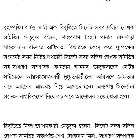
বৃহস্পতিবার (৬ মার্চ) এক বিবৃতিতে সিলেট সদর দলিল লেখক
সমিতির নেতৃবৃন্দ বলেন, শাহপরাণ (রহ.) থানার দাসপাড়া
শাহজালাল বাজারে আধিপত্য বিস্তারকে কেন্দ্র করে দু’পক্ষের
সংঘর্ষের সময় নিরিহ পথচারী সিলেট সদর দলিল লেখক সমিতির
সহ-সাধারণ সম্পাদক কামরান আহমদ তালুকদারের মোটর
সাইকেলে অগ্নিসংযোগকারী দুষ্কৃতিকারীদের অবিলম্বে গ্রেফতার
করে আইনের আওতায় নিয়ে আসতে হবে। অন্যথায় সিলেটের
সচেতন নাগরিকদের নিয়ে রাজপথে আন্দোলন গড়ে তোলা হবে।
বিবৃতিতে নিন্দা জ্ঞাপনকারী নেতৃবৃন্দ হলেন- সিলেট সদর দলিল
লেখক সমিতির সভাপতি শেখ লোকমান মিয়া, সাধারণ সম্পাদক