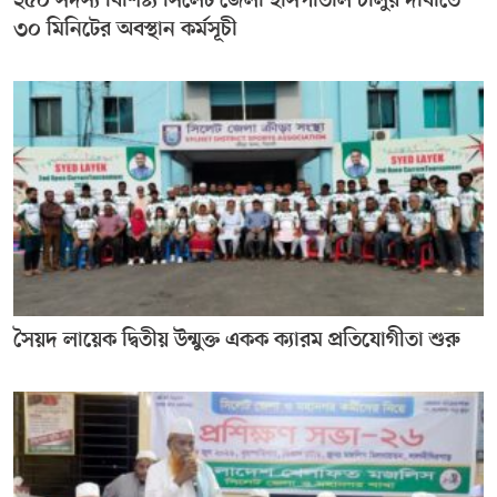
২৫০ সদস্য বিশিষ্ট্য সিলেট জেলা হাসপাতাল চালুর দাবীতে
৩০ মিনিটের অবস্থান কর্মসূচী
সৈয়দ লায়েক দ্বিতীয় উন্মুক্ত একক ক্যারম প্রতিযোগীতা শুরু