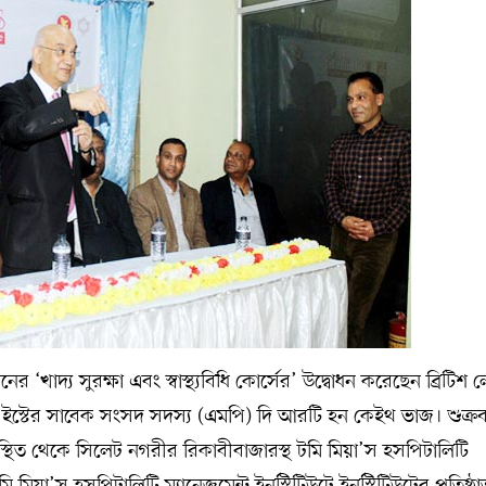
র ‘খাদ্য সুরক্ষা এবং স্বাস্থ্যবিধি কোর্সের’ উদ্বোধন করেছেন ব্রিটিশ 
স্টার ইস্টের সাবেক সংসদ সদস্য (এমপি) দি আরটি হন কেইথ ভাজ। শুক্র
পস্থিত থেকে সিলেট নগরীর রিকাবীবাজারস্থ টমি মিয়া’স হসপিটালিটি
ি মিয়া’স হসপিটালিটি ম্যানেজমেন্ট ইনস্টিটিউটে ইনস্টিটিউটের প্রতিষ্ঠা