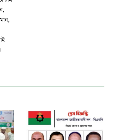
েন,
ামান,
আই
।