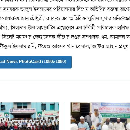
গীয় সমন্বয়ক তাজুল ইসলামের পরিচালনায় বিশেষ অতিথির বক্তব্য রাখ
নোয়ারুজ্জামান চৌধুরী, র‌্যাব-৯ এর অতিরিক্ত পুলিশ সুপার মনিরুজ্জ
ি), সিলভার স্টার ডায়বেটিস এয়োনেস এর নির্বাহী পরিচালক হানিফ
র, সিলেট মহানগর স্বেচ্ছাসেবক লীগের দপ্তর সম্পাদক এম. কামরুল 
রফিকুল ইসলাম রনি, ফয়েজ আহমদ খান বেলাল, জাফর জাহান প্রমুখ
ad News PhotoCard (1080×1080)