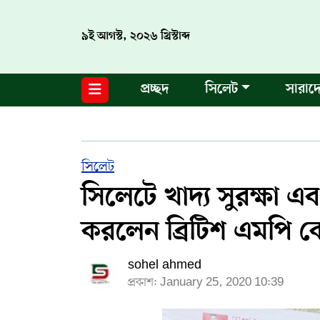
৯ই আগস্ট, ২০২৬ খ্রিস্টাব্দ
নগর পরিকল্পনা
জাতীয়
আন্তর্জাতিক
মুক্তমত
প্রচ্ছদ
সিলেট
সারাদ
সিলেট
রাজনীতি
প্রবাস
মানবসেবা
সুনামগঞ্জ
YOUTUBE
হবিগঞ্জ
FACEBOOK
সিলেট
সিলেটে খাদ্য সুরক্ষা এবং
মৌলভীবাজার
TERMS & CONDITIONS
করলেন ব্রিটিশ এমপি 
EDITOR & PUBLISHER : SOHEL AHMED
sohel ahmed
ডায়ালসিলেট যাত্রা
প্রকাশ: January 25, 2020 10:39
CONTACT US