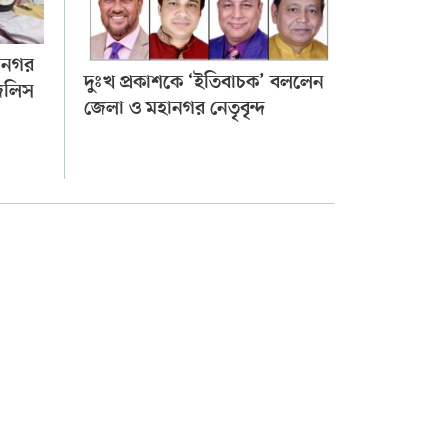
ানগর
দুঃখ প্রকাশকে ‘ইতিবাচক’ বললেন
মজলিস
জেলা ও মহানগর নেতৃবৃন্দ