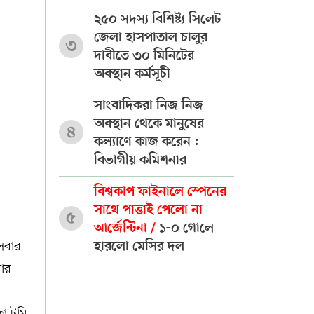
২৫০ সদস্য বিশিষ্ট্য সিলেট
জেলা হাসপাতাল চালুর
৩
দাবীতে ৩০ মিনিটের
অবস্থান কর্মসূচী
সাংবাদিকরা নিজ নিজ
অবস্থান থেকে মানুষের
৪
কল্যাণে কাজ করেন :
বিভাগীয় কমিশনার
বিশ্বকাপ ফাইনালে স্পেনের
সাথে পাত্তাই পেলো না
৫
আর্জেন্টিনা /
১-০ গোলে
লেবার
হারলো মেসির দল
বার
তা টমি