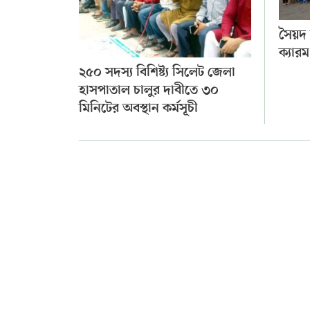
সৈয়দ ল
ক্যারম
২৫০ সদস্য বিশিষ্ট্য সিলেট জেলা
হাসপাতাল চালুর দাবীতে ৩০
মিনিটের অবস্থান কর্মসূচী