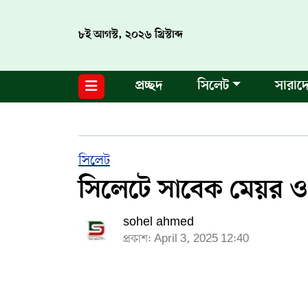
৮ই আগস্ট, ২০২৬ খ্রিস্টাব্দ
নগর পরিকল্পনা
জাতীয়
আন্তর্জাতিক
মুক্তমত
প্রচ্ছদ
সিলেট
সারাদ
সিলেট
রাজনীতি
প্রবাস
মানবসেবা
সুনামগঞ্জ
YOUTUBE
হবিগঞ্জ
FACEBOOK
সিলেট
সিলেটে সাবেক মেয়র ও
মৌলভীবাজার
TERMS & CONDITIONS
sohel ahmed
EDITOR & PUBLISHER : SOHEL AHMED
প্রকাশ: April 3, 2025 12:40
ডায়ালসিলেট যাত্রা
CONTACT US