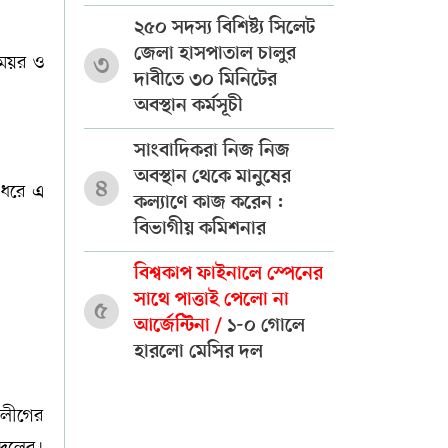
২৫০ সদস্য বিশিষ্ট্য সিলেট
জেলা হাসপাতাল চালুর
মেয়র ও
৩
দাবীতে ৩০ মিনিটের
অবস্থান কর্মসূচী
সাংবাদিকরা নিজ নিজ
অবস্থান থেকে মানুষের
৪
 ধরে এ
কল্যাণে কাজ করেন :
বিভাগীয় কমিশনার
বিশ্বকাপ ফাইনালে স্পেনের
সাথে পাত্তাই পেলো না
৫
আর্জেন্টিনা /
১-০ গোলে
হারলো মেসির দল
 লীগের
দেলের।