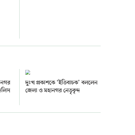
ানগর
দুঃখ প্রকাশকে ‘ইতিবাচক’ বললেন
মজলিস
জেলা ও মহানগর নেতৃবৃন্দ