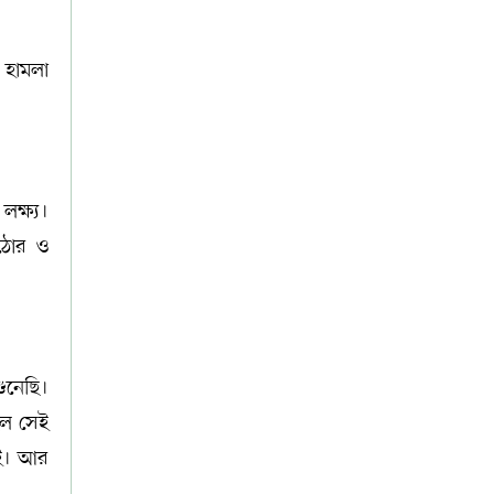
এ হামলা
লক্ষ্য।
কঠোর ও
ুনেছি।
িল সেই
রাই। আর