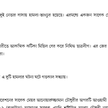
ুই নেতার বাসায় হামলা-ভাঙচুর হয়েছে। এরমধ্যে একজন সাবেক 
গরীতে আকস্মিক ঝটিকা মিছিল বের করে নিষিদ্ধ ছাত্রলীগ। এর জের
রা।
এ দুটি হামলার ঘটনা ঘটে গতকাল সন্ধ্যায়।
রপোরেশনের সাবেক মেয়র আনোয়ারুজ্জামান চৌধুরীর অপরটি আওয়ামী
জার-২ (কুলাউড়া) আসনের সাবেক এমপি শফিউল আলম চৌধুরী না