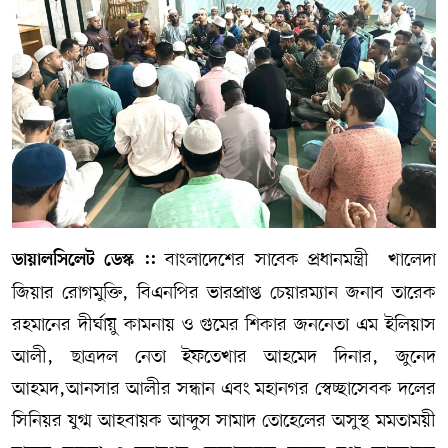
সম্পাদকীয় কলাম
ABOUT US
DIAL SYLHET
বাংলাদেশের সাবেক প্রধানমন্ত্রী খালেদা
ডায়ালসিলেট ডেস্ক ::
জিয়ার রোগমুক্তি, বিএনপির ভারপ্রাপ্ত চেয়ারম্যান জনাব তারেক
রহমানের দীর্ঘায়ু কামনায় ও গুমের শিকার জননেতা এম ইলিয়াস
আলী, ছাত্রদল নেতা ইফতেখার আহমেদ দিনার, জুনেদ
আহমদ,আনসার আলীর সন্ধান এবং মহানগর স্বেচ্ছাসেবক দলের
সিনিয়র যুগ্ম আহবায়ক আব্দুস সামাদ তোহেলের অসুস্থ মমতাময়ী