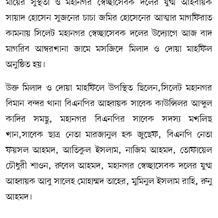
মায়ের সুস্থতা ও মহানগর স্বেচ্ছাসেবক দলের যুগ্ম আহবায়ক
সায়াদ হোসেন সুজনের চাচা জমির হোসেনের আত্মার মাগফিরাত
কামনায় সিলেট মহানগর স্বেচ্ছাসেবক দলের উদ্যোগে আজ বাদ
মাগরিব আম্বরখানা জামে মসজিদে মিলাদ ও দোয়া মাহফিল
অনুষ্ঠিত হয়।
উক্ত মিলাদ ও দোয়া মাহফিলে উপস্থিত ছিলেন,সিলেট মহানগর
বিমান বন্দর থানা বিএনপির আহ্বায়ক সাবেক কাউন্সিলর আব্দুল
কাদির সমছু, মহানগর বিএনপির সাবেক সদস‍্য মখলিছ
খান,সাবেক ছাত্র নেতা মারজানুল হক জুছেফ, বিএনপি নেতা
ফয়সল আহমদ, আতিকুল ইসলাম, নাজিম আহমদ, তোফায়েল
চৌধুরী শাওন, রুবেল আহমদ, মহানগর স্বেচ্ছাসেবক দলের যুগ্ম
আহ্বায়ক আবু সালেহ মোহাম্মদ তাহের, মুমিনুল ইসলাম রাহি, রুনু
আহমদ।