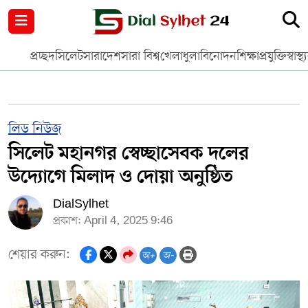
নগর পরিকল্পনা
জাতীয়
আন্তর্জাতিক
মুক্তমত
প্রচ্ছদ
সিলেট
সারাদেশ
সারা বিশ্ব
খেলাধুলা
বিনোদন
শিক্ষা
প্রযুক্তি
স্বাস্থ্
সিলেট
রাজনীতি
প্রবাস
মানবসেবা
সুনামগঞ্জ
YOUTUBE
লিড নিউজ
সিলেট মহানগর স্বেচ্ছাসেবক দলের
হবিগঞ্জ
FACEBOOK
উদ্যোগে মিলাদ ও দোয়া অনুষ্ঠিত
মৌলভীবাজার
TERMS & CONDITIONS
DialSylhet
প্রকাশ: April 4, 2025 9:46
EDITOR & PUBLISHER : SOHEL AHMED
শেয়ার করুন:
অ+
অ-
ডায়ালসিলেট যাত্রা
CONTACT US