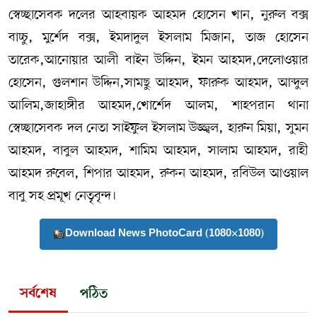
স্বেচ্ছাসেবক দলের আহবায়ক আহমদ হোসেন খান, নুরুল বক্স
বাচ্চু, মুর্শেদ বক্স, ইমদাদুল ইসলাম মিজান, তাজ হোসেন
তারেক,আনোয়ার আলী বাইন উদ্দিন, ইমন আহমদ,দেলোওয়ার
হোসেন, গুলশান উদ্দিন,সামছু আহমদ, ফারুক আহমদ, আব্দুল
আলিম,জাহাঙ্গীর আহমদ,খোর্শেদ আলম, শাহপরান থানা
স্বেচ্ছাসেবক দল নেতা সাইফুল ইসলাম উজ্জ্বল, হারুন মিয়া, সুমন
আহমদ, বাবুল আহমদ, শামিম আহমদ, সালাম আহমদ, রাহী
আহমদ রুবেল, শিপার আহমদ, রুকন আহমদ, রবিউল আওয়াল
বাবু সহ প্রমূখ নেতৃবৃন্দ।
Download News PhotoCard (1080×1080)
সর্বশেষ
পঠিত