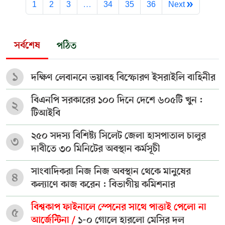
1
2
3
…
34
35
36
Next »
সর্বশেষ
পঠিত
১
দক্ষিণ লেবাননে ভয়াবহ বিস্ফোরণ ইসরাইলি বাহিনীর
বিএনপি সরকারের ১০০ দিনে দেশে ৬০৫টি খুন :
২
টিআইবি
২৫০ সদস্য বিশিষ্ট্য সিলেট জেলা হাসপাতাল চালুর
৩
দাবীতে ৩০ মিনিটের অবস্থান কর্মসূচী
সাংবাদিকরা নিজ নিজ অবস্থান থেকে মানুষের
৪
কল্যাণে কাজ করেন : বিভাগীয় কমিশনার
বিশ্বকাপ ফাইনালে স্পেনের সাথে পাত্তাই পেলো না
৫
আর্জেন্টিনা /
১-০ গোলে হারলো মেসির দল