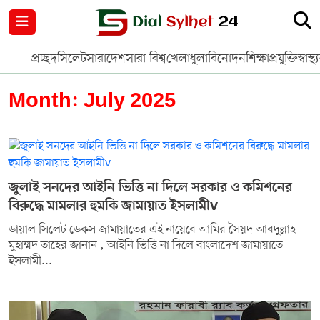
নগর পরিকল্পনা
জাতীয়
আন্তর্জাতিক
মুক্তমত
প্রচ্ছদ
সিলেট
সারাদেশ
সারা বিশ্ব
খেলাধুলা
বিনোদন
শিক্ষা
প্রযুক্তি
স্বাস্থ্
সিলেট
রাজনীতি
প্রবাস
মানবসেবা
Month:
July 2025
সুনামগঞ্জ
YOUTUBE
হবিগঞ্জ
FACEBOOK
জুলাই সনদের আইনি ভিত্তি না দিলে সরকার ও কমিশনের
মৌলভীবাজার
TERMS & CONDITIONS
বিরুদ্ধে মামলার হুমকি জামায়াত ইসলামীv
ডায়াল সিলেট ডেকস জামায়াতের এই নায়েবে আমির সৈয়দ আবদুল্লাহ
EDITOR & PUBLISHER : SOHEL AHMED
মুহাম্মদ তাহের জানান , আইনি ভিত্তি না দিলে বাংলাদেশ জামায়াতে
ইসলামী...
ডায়ালসিলেট যাত্রা
CONTACT US