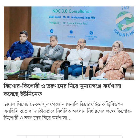
কিশোর-কিশোরী ও তরুণদের নিয়ে সুনামগঞ্জে কর্মশালা
করেছে ইউনিসেফ
ডায়াল সিলেট ডেকস সুনামগঞ্জে ন্যাশনালি ডিটারমাইন্ড কন্ট্রিবিউশন
এনডিসি ৩.০ বা জাতীয়ভাবে নির্ধারিত অবদান নির্ধারণের লক্ষে কিশোর-
কিশোরী ও তরুণদের নিয়ে কর্মশালা...