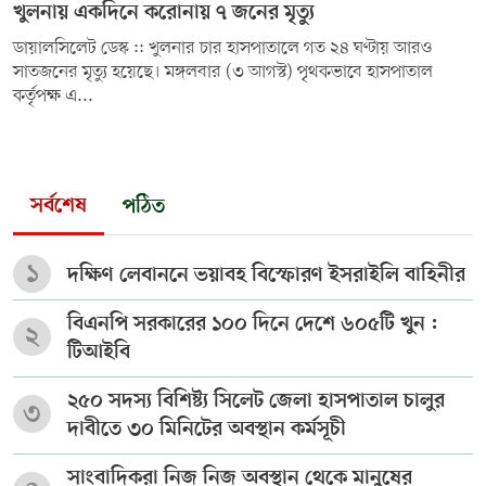
খুলনায় একদিনে করোনায় ৭ জনের মৃত্যু
ডায়ালসিলেট ডেস্ক :: খুলনার চার হাসপাতালে গত ২৪ ঘণ্টায় আরও
সাতজনের মৃত্যু হয়েছে। মঙ্গলবার (৩ আগস্ট) পৃথকভাবে হাসপাতাল
কর্তৃপক্ষ এ...
সর্বশেষ
পঠিত
১
দক্ষিণ লেবাননে ভয়াবহ বিস্ফোরণ ইসরাইলি বাহিনীর
বিএনপি সরকারের ১০০ দিনে দেশে ৬০৫টি খুন :
২
টিআইবি
২৫০ সদস্য বিশিষ্ট্য সিলেট জেলা হাসপাতাল চালুর
৩
দাবীতে ৩০ মিনিটের অবস্থান কর্মসূচী
সাংবাদিকরা নিজ নিজ অবস্থান থেকে মানুষের