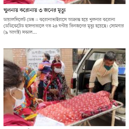
খুলনায় করোনায় ৩ জনের মৃত্যু
সম্পাদকীয় কলাম
ডায়ালসিলেট ডেস্ক :: করোনাভাইরাসে আক্রান্ত হয়ে খুলনার করোনা
ABOUT US
ডেডিকেটেড হাসপাতালে গত ২৪ ঘণ্টায় তিনজনের মৃত্যু হয়েছে। সোমবার
(৯ আগস্ট) সকাল...
DIAL SYLHET