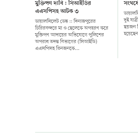
মুক্তিপণ দাবি : সিআইডির
সংঘর্
এএসপিসহ আটক ৩
সম্পাদকীয় কলাম
ডায়ালসি
দুই যাত
ডায়ালসিলেট ডেস্ক :: দিনাজপুরের
ছয়জন 
ABOUT US
চিরিরবন্দরে মা ও ছেলেকে অপহরণ করে
হয়েছেন
মুক্তিপণ আদায়ের অভিযোগে পুলিশের
অপরাধ তদন্ত বিভাগের (সিআইডি)
DIAL SYLHET
এএসপিসহ তিনজনকে...