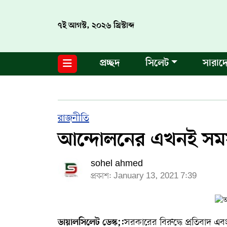
৭ই আগস্ট, ২০২৬ খ্রিস্টাব্দ
নগর পরিকল্পনা
জাতীয়
আন্তর্জাতিক
মুক্তমত
প্রচ্ছদ
সিলেট
সারাদ
সিলেট
রাজনীতি
প্রবাস
মানবসেবা
সুনামগঞ্জ
YOUTUBE
হবিগঞ্জ
FACEBOOK
রাজনীতি
আন্দোলনের এখনই সম
মৌলভীবাজার
TERMS & CONDITIONS
sohel ahmed
EDITOR & PUBLISHER : SOHEL AHMED
প্রকাশ: January 13, 2021 7:39
ডায়ালসিলেট যাত্রা
CONTACT US
সরকারের বিরুদ্ধে প্রতিবাদ 
ডায়ালসিলেট ডেস্ক;: