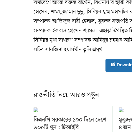
সমাবেশে আরো বক্তব্য রাখেন, বিএনপি’র স্থায়ী কমি
হোসেন, শামসুজ্জামান দুদু, সিনিয়র যুগ্ম মহাসচি
সম্পাদক আজিজুল বারী হেলাল, যুবদল সভাপতি 
সম্পাদক ইকবাল হোসেন শ্যামল। এছাড়া উপস্থিত 
সিনিয়র যুগ্ম সাধারণ সম্পাদক আমিনুর রহমান আ
সচিব সানজিদা ইয়াসমীন তুলি প্রমূখ।
📸 Downl
রাজনীতি নিয়ে আরও পড়ুন
বিএনপি সরকারের ১০০ দিনে দেশে
মৃত্যু
৬০৫টি খুন : টিআইবি
৪ জন