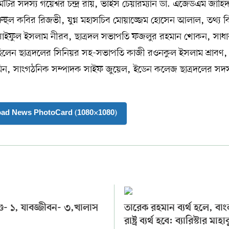
টির সদস্য গয়েশ্বর চন্দ্র রায়, ভাইস চেয়ারম্যান ডা. এজেডএম জাহি
ব রুহুল কবির রিজভী, যুগ্ন মহাসচিব মোয়াজ্জেম হোসেন আলাল, তথ্য 
সাইফুল ইসলাম নীরব, ছাত্রদল সভাপতি ফজলুর রহমান খোকন, সাধ
ছিলেন ছাত্রদলের সিনিয়র সহ-সভাপতি কাজী রওনকুল ইসলাম শ্রাবণ,
মিন, সাংগঠনিক সম্পাদক সাইফ জুয়েল, ইডেন কলেজ ছাত্রদলের সদস
oad News PhotoCard (1080×1080)
দণ্ড- ১, যাবজ্জীবন- ৩,খালাস
তারেক রহমান ব্যর্থ হলে, বা
রাষ্ট্র ব্যর্থ হবে: ব্যারিস্টার মাহা