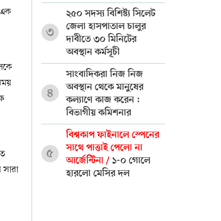
 এক
২৫০ সদস্য বিশিষ্ট্য সিলেট
জেলা হাসপাতাল চালুর
৩
দাবীতে ৩০ মিনিটের
অবস্থান কর্মসূচী
কলকে
সাংবাদিকরা নিজ নিজ
 সময়
অবস্থান থেকে মানুষের
৪
ষে
কল্যাণে কাজ করেন :
বিভাগীয় কমিশনার
বিশ্বকাপ ফাইনালে স্পেনের
সাথে পাত্তাই পেলো না
৫
তে
আর্জেন্টিনা /
১-০ গোলে
 সারা
হারলো মেসির দল