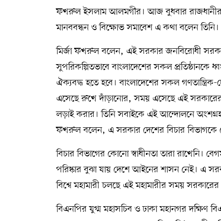
ফখরুল ইসলাম আলমগীর। আজ বুধবার রাজধানীর জা
সম্পাদকীয় কলাম
মানববন্ধন ও বিক্ষোভ সমাবেশ এ কথা বলেন তিনি।
ABOUT US
মির্জা ফখরুল বলেন, এই সরকার জনবিরোধী সরকার।
সুপরিকল্পিতভাবে বাংলাদেশের সকল প্রতিষ্ঠানক
DIAL SYLHET
ঐক্যবদ্ধ হতে হবে। বাংলাদেশের সকল গণতান্ত্রি
এসেছে রুখে দাঁড়ানোর, সময় এসেছে এই সরকারের বির
লড়াই করার। তিনি সবাইকে এই আন্দোলনে অংশগ্
ফখরুল বলেন, এ সরকার দেশের বিচার বিভাগকে 
বিচার বিভাগের কোনো স্বাধীনতা তারা রাখেনি। বেগ
পরিষ্কার বুঝা যায় দেশে আইনের শাসন নেই। এ সরক
বিশ্বে মহামারী চলছে এই মহামারীর সময় সরকারের
বিএনপির যুগ্ম মহাসচিব ও ঢাকা মহানগর দক্ষিণ ব