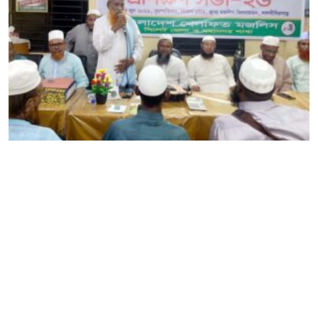
খেলাফত মজলিস সিলেট মহানগর ও জেলার শাখার প্রশিক্ষণ
মজলিস অনুষ্ঠিত
Editor & Publisher :
Sohel Ahmed
Zindabazar,Sylhet Bangladesh UK- Office Whitechapal ,London