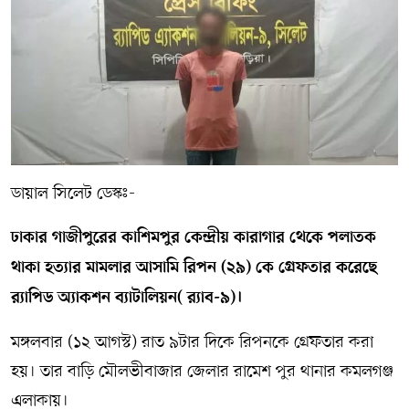
সম্পাদকীয় কলাম
ABOUT US
DIAL SYLHET
ডায়াল সিলেট ডেস্কঃ-
ঢাকার গাজীপুরের কাশিমপুর কেন্দ্রীয় কারাগার থেকে পলাতক
থাকা হত্যার মামলার আসামি রিপন (২৯) কে গ্রেফতার করেছে
র‌্যাপিড অ্যাকশন ব্যাটালিয়ন( র‌্যাব-৯)।
মঙ্গলবার (১২ আগস্ট) রাত ৯টার দিকে রিপনকে গ্রেফতার করা
হয়। তার বাড়ি মৌলভীবাজার জেলার রামেশ পুর থানার কমলগঞ্জ
এলাকায়।