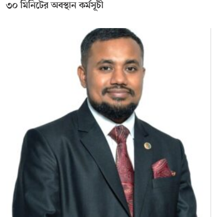
৩০ মিনিটের অবস্থান কর্মসূচী