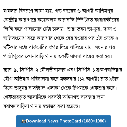
মামলার বিবরণে জানা যায়, গত বছরের ৬ আগস্ট কাশিমপুর
কেন্দ্রীয় কারাগারে কয়েকজন কারাবন্দি ডিউটিরত কারারক্ষীদের
জিম্মি করে পালানোর চেষ্টা চালায়। তারা ভবন ভাঙচুর, দাঙ্গা ও
অগ্নিসংযোগ করে কারাগার থেকে বের হওয়ার পর ১টা থেকে ২
ঘটিকার মধ্যে বাউন্ডারির উপর দিয়ে পালিয়ে যায়। ঘটনার পর
গাজীপুরের কোনাবাড়ি থানায় একটি মামলা দায়ের করা হয়।
র‌্যাব-৯, সিপিসি-২ মৌলভীবাজার এবং সিপিসি-১ ব্রাহ্মণবাড়িয়ার
যৌথ অভিযান পরিচালনা করে মঙ্গলবার (১২ আগস্ট) রাত ৯টার
দিকে ভাদুঘর বাসস্ট্যান্ড এলাকা থেকে রিপনকে গ্রেফতার করে।
গ্রেফতারকৃত আসামিকে পরবর্তী আইনগত ব্যবস্থার জন্য
বধাহ্মণবাড়িয়া থানায় হস্তান্তর করা হয়েছে।
Download News PhotoCard (1080×1080)