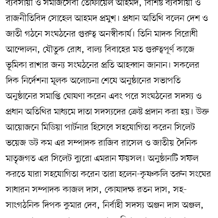
ব্যবসায়ী ও সমাজসেবী তোফায়েল আহমদ, বিশিষ্ট ব্যবসায়ী ও
রাজনীতিবিদ সোহেল আহমদ প্রমুখ। প্রধান অতিথি বলেন দেশ ও
জাতী গঠনে সংঘঠনের গুরুত্ব অনস্বীকার্য। তিনি মাদক বিরোধী
আন্দোলন, যৌতুক রোধ, বাল্য বিবাহের মত গুরুত্বপূর্ণ কাজে
ভূমিকা রাখার জন্য সংঘঠনের প্রতি আহব্বান জানান। সকলের
দিক নির্দেশনা মূলক অলোচনা শেষে অনুষ্ঠানের সভাপতি
অনুষ্ঠানের সমাপ্তি ঘোষণা করেন এবং পরে সংঘঠনের সদস্য ও
প্রধান অতিথির মাধ্যমে দাতা সদস্যদের ক্রেষ্ট প্রদান করা হয়। উক্ত
আয়োজনে মিডিয়া পার্টনার হিসেবে সহযোগিতা করেন সিলেট
ভয়েজ ডট কম এর সম্পাদক রাজিব রাসেল ও জাতীয় দৈনিক
মাতৃজগত এর সিলেট ব্যুরো এমরান ফয়সল। অনুষ্ঠানটি সফল
করতে যারা সহযোগিতা করেন তারা হলেন-কৃষ্ণকলি তরুন সংঘের
সাধারন সম্পাদক কাজল দাস, কোষাদক্ষ রতন দাস, সহ-
সাংগঠনিক দিপক কুমার দেব, নির্বাহী সদস্য অঞ্জন দাস অঞ্জল,