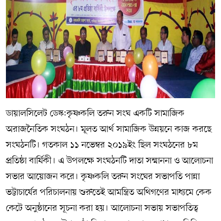
সম্পাদকীয় কলাম
ABOUT US
DIAL SYLHET
ডায়ালসিলেট ডেস্ক:কৃষ্ণকলি তরুন সংঘ একটি সামাজিক
অরাজনৈতিক সংঘঠন। মূলত আর্থ সামাজিক উন্নয়নে কাজ করছে
সংঘঠনটি। গতকাল ১১ নভেম্বর ২০১৯ইং ছিল সংঘঠনের ৮ম
প্রতিষ্ঠা বার্ষিকী। এ উপলক্ষে সংঘঠনটি দাতা সম্মাননা ও আলোচনা
সভার আয়োজন করে। কৃষ্ণকলি তরুন সংঘের সভাপতি পান্না
ভট্টাচার্যের পরিচালনায় শুরুতেই আমন্ত্রিত অথিগণের মাধ্যমে কেক
কেটে অনুষ্ঠানের সূচনা করা হয়। আলোচনা সভায় সভাপতিত্ব