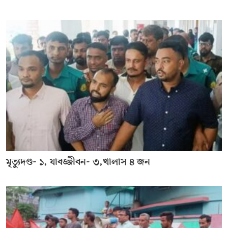
মৃত্যুদণ্ড- ১, যাবজ্জীবন- ৩,খালাস ৪ জন