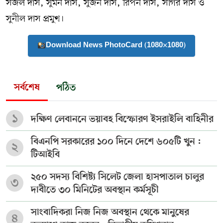
সজল দাস, সুমন দাস, সুজন দাস, রিপন দাস, সাগর দাস ও
সুনীল দাস প্রমুখ।
Download News PhotoCard (1080×1080)
সর্বশেষ
পঠিত
১
দক্ষিণ লেবাননে ভয়াবহ বিস্ফোরণ ইসরাইলি বাহিনীর
বিএনপি সরকারের ১০০ দিনে দেশে ৬০৫টি খুন :
২
টিআইবি
২৫০ সদস্য বিশিষ্ট্য সিলেট জেলা হাসপাতাল চালুর
৩
দাবীতে ৩০ মিনিটের অবস্থান কর্মসূচী
সাংবাদিকরা নিজ নিজ অবস্থান থেকে মানুষের
৪