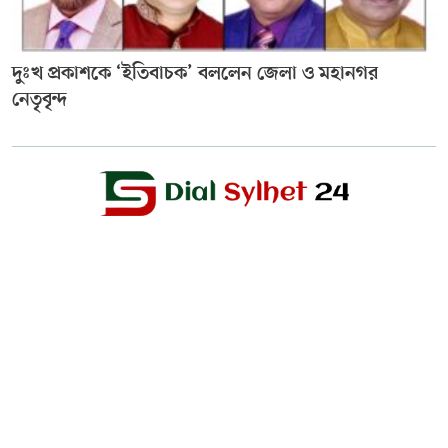
দুঃখ প্রকাশকে ‘ইতিবাচক’ বললেন জেলা ও মহানগর
নেতৃবৃন্দ
Editor & Publisher :
Sohel Ahmed
Zindabazar,Sylhet Bangladesh UK- Office Whitechapal ,London
+44 7388 097 677,
dialsylhetnews@gmail.com/
dialsylhet@gmail.com
ডায়ালসিলেট পরিবার
স্বত্ব © ২০২৫ Dial Sylhet