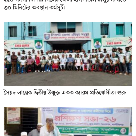
২৫০ সদস্য বিশিষ্ট্য সিলেট জেলা হাসপাতাল চালুর দাবীতে
৩০ মিনিটের অবস্থান কর্মসূচী
সৈয়দ লায়েক দ্বিতীয় উন্মুক্ত একক ক্যারম প্রতিযোগীতা শুরু