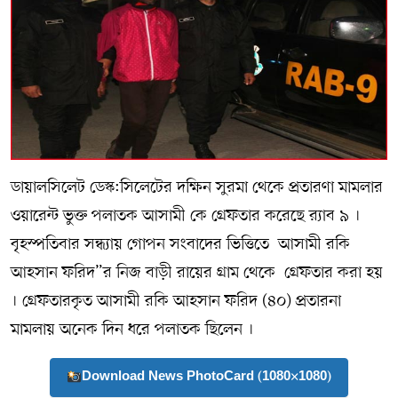
সম্পাদকীয় কলাম
ABOUT US
DIAL SYLHET
ডায়ালসিলেট ডেস্ক:সিলেটের দক্ষিন সুরমা থেকে প্রতারণা মামলার
ওয়ারেন্ট ভুক্ত পলাতক আসামী কে গ্রেফতার করেছে র‌্যাব ৯ ।
বৃহস্পতিবার সন্ধ্যায় গোপন সংবাদের ভিত্তিতে আসামী রকি
আহসান ফরিদ”র নিজ বাড়ী রায়ের গ্রাম থেকে গ্রেফতার করা হয়
। গ্রেফতারকৃত আসামী রকি আহসান ফরিদ (৪০) প্রতারনা
মামলায় অনেক দিন ধরে পলাতক ছিলেন ।
Download News PhotoCard (1080×1080)