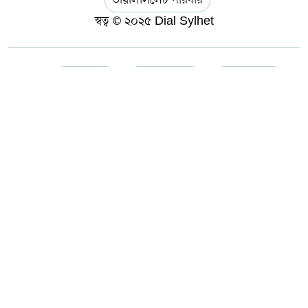
স্বত্ব © ২০২৫ Dial Sylhet
About us
Contact Us
Dial sylhet
EDITOR & PUBLISHER : Sohel Ahmed
Home
Privacy Policy
Terms & Conditions
ডায়ালসিলেট যাত্রা
মানবসেবা
সম্পাদকীয় কলাম
হোম