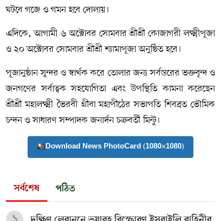
ঘটবে গজে ও গমন হবে দোলায়।
এদিকে, আগামী ৬ অক্টোবর সোমবার শ্রীশ্রী কোজাগরী লক্ষ্মীপূজা
ও ২০ অক্টোবর সোমবার শ্রীশ্রী শ্যামাপূজা অনুষ্ঠিত হবে।
পূজানুষ্ঠান সুন্দর ও স্বার্থক করে তোলার জন্য সর্বস্তরের ভক্তবৃন্দ ও
জনগণের সর্বাত্বক সহযোগিতা এবং উপস্থিতি কামনা করেছেন
শ্রীশ্রী মহালক্ষ্মী ভৈরবী গ্রীবা মহাপীঠের সভাপতি শিবব্রত ভৌমিক
চন্দন ও সাধারণ সম্পাদক জনার্দন চক্রবর্তী মিন্টু।
Download News PhotoCard (1080×1080)
সর্বশেষ
পঠিত
১
দক্ষিণ লেবাননে ভয়াবহ বিস্ফোরণ ইসরাইলি বাহিনীর