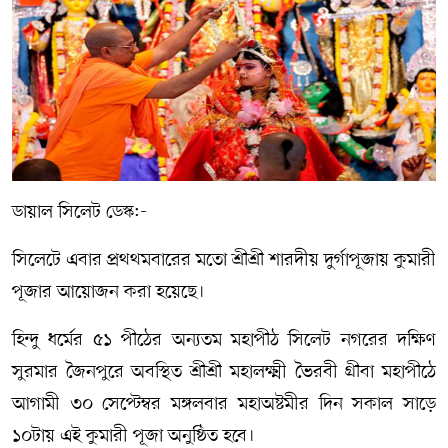
সম্পাদকীয় কলাম
ABOUT US
DIAL SYLHET
ডায়াল সিলেট ডেস্ক:-
সিলেটে এবার প্রথথমবারের মতো শ্রীশ্রী শারদীয় দুর্গাপূজায় কুমারী
পূজার আয়োজন করা হয়েছে।
হিন্দু ধর্মের ৫১ পীঠের অন্যতম মহাপীঠ সিলেট নগরের দক্ষিণ
সুরমার জৈনপুরে অবস্থিত শ্রীশ্রী মহালক্ষ্মী ভৈরবী গ্রীবা মহাপীঠে
আগামী ৩০ সেপ্টেম্বর মঙ্গলবার মহাঅষ্টমীর দিন সকাল সাড়ে
১০টায় এই কুমারী পূজা অনুষ্ঠিত হবে।